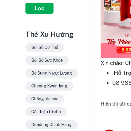
Lọc
Thẻ Xu Hướng
Bồi Bổ Cơ Thể
Bồi Bổ Sức Khỏe
Xin chào! C
Hỗ Trợ
Bổ Sung Năng Lượng
08 988
Cheong Kwan Jang
Chống lão hóa
Hiển thị tất c
Cải thiện trí nhớ
Deadong Chính Hãng