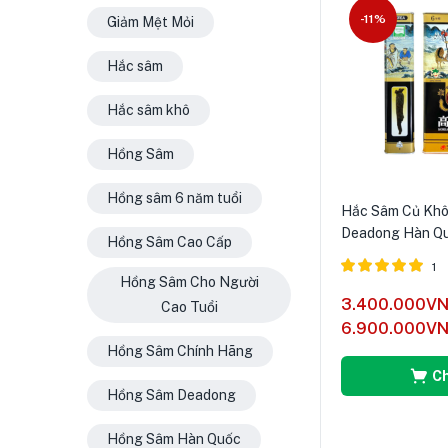
-11%
Giảm Mệt Mỏi
Hắc sâm
Hắc sâm khô
Hồng Sâm
Hồng sâm 6 năm tuổi
Hắc Sâm Củ Khô
Deadong Hàn Q
Hồng Sâm Cao Cấp
1
Hồng Sâm Cho Người
Được xếp
3.400.000
V
Cao Tuổi
hạng
5.00
6.900.000
V
5 sao
Hồng Sâm Chính Hãng
C
Hồng Sâm Deadong
Hồng Sâm Hàn Quốc