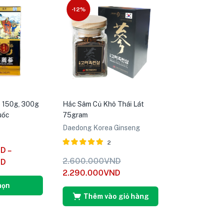
-12%
 150g, 300g
Hắc Sâm Củ Khô Thái Lát
uốc
75gram
Daedong Korea Ginseng
2
ND
–
Được xếp
2.600.000
VND
ND
hạng
5.00
2.290.000
VND
5 sao
họn
Thêm vào giỏ hàng