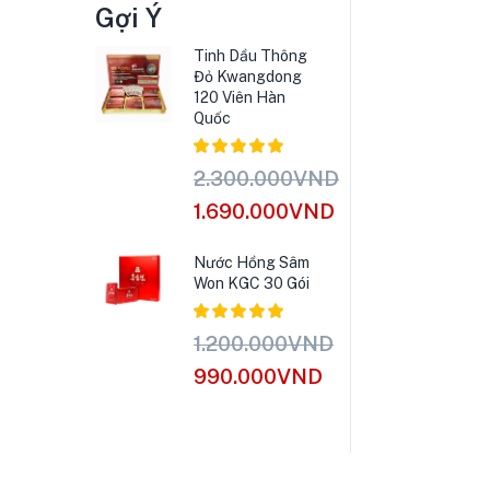
Gợi Ý
Tinh Dầu Thông
Đỏ Kwangdong
120 Viên Hàn
Quốc
2.300.000
VND
Được xếp
hạng
5.00
1.690.000
VND
5 sao
Nước Hồng Sâm
Won KGC 30 Gói
1.200.000
VND
Được xếp
hạng
5.00
990.000
VND
5 sao