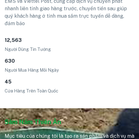
EMS và Viettel Post, cung cấp dịch vụ chuyển phát
nhanh liên tỉnh giao hàng trước, chuyển tiền sau giúp
quý khách hàng ở tỉnh mua sắm trực tuyến dễ dàng,
đảm bảo
12,563
Người Dùng Tin Tưởng
630
Người Mua Hàng Mõi Ngày
45
Cửa Hàng Trên Toàn Quốc
Sâm Nấm Thiên Ân
Mục tiêu của chúng tôi là tạo ra sản phẩm và dịch vụ mà