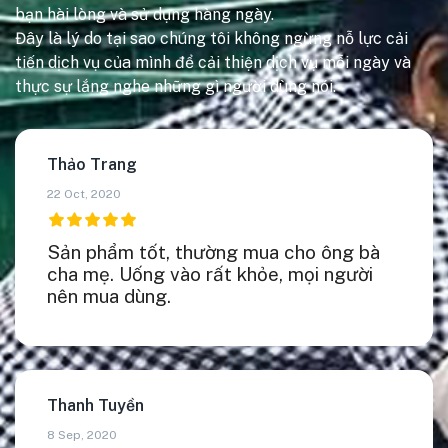
bạn hài lòng và sử dụng hàng ngày.
Đây là lý do tại sao chúng tôi không ngừng nỗ lực cải
tiến dịch vụ của mình để cải thiện dịch vụ mỗi ngày và
thực sự lắng nghe những gì người dùng nói.
Thảo Trang
22 Oct, 2020
Sản phẩm tốt, thường mua cho ông bà
cha mẹ. Uống vào rất khỏe, mọi người
nên mua dùng.
Thanh Tuyền
8 Sep, 2020