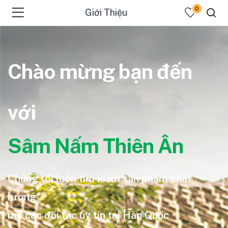
0
Giới Thiệu
Chào mừng bạn đến
với
Sâm Nấm Thiên Ân
Chúng tôi luôn tìm kiếm sản phẩm chất
lượng
bởi các đối tác uy tín tại Hàn Quốc