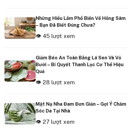
Những Hiểu Lầm Phổ Biến Về Hồng Sâm
– Bạn Đã Biết Đúng Chưa?
👁 45 lượt xem
Giảm Béo An Toàn Bằng Lá Sen Và Vỏ
Bưởi – Bí Quyết Thanh Lọc Cơ Thể Hiệu
Quả
👁 28 lượt xem
Mặt Nạ Nha Đam Đơn Giản – Gợi Ý Chăm
Sóc Da Tại Nhà
👁 27 lượt xem