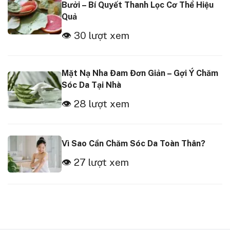
Bưởi – Bí Quyết Thanh Lọc Cơ Thể Hiệu
Quả
👁 30 lượt xem
Mặt Nạ Nha Đam Đơn Giản – Gợi Ý Chăm
Sóc Da Tại Nhà
👁 28 lượt xem
Vì Sao Cần Chăm Sóc Da Toàn Thân?
👁 27 lượt xem