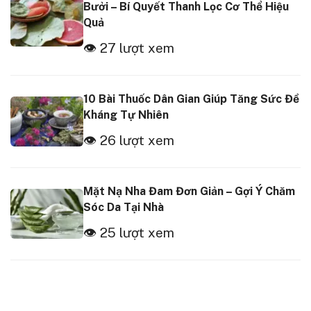
Bưởi – Bí Quyết Thanh Lọc Cơ Thể Hiệu
Quả
👁 27 lượt xem
10 Bài Thuốc Dân Gian Giúp Tăng Sức Đề
Kháng Tự Nhiên
👁 26 lượt xem
Mặt Nạ Nha Đam Đơn Giản – Gợi Ý Chăm
Sóc Da Tại Nhà
👁 25 lượt xem