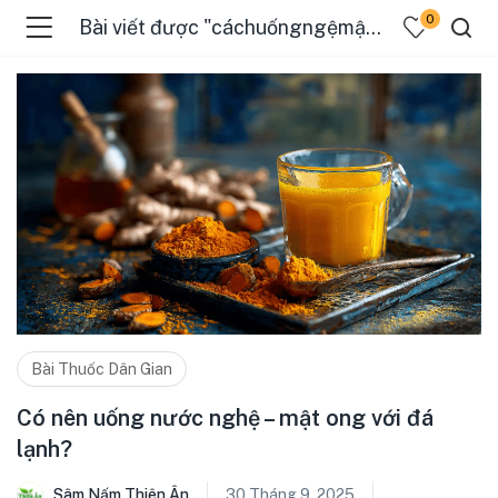
0
Bài viết được "cáchuốngngệmậtong"
Bài Thuốc Dân Gian
Có nên uống nước nghệ – mật ong với đá
lạnh?
Sâm Nấm Thiên Ân
30 Tháng 9, 2025