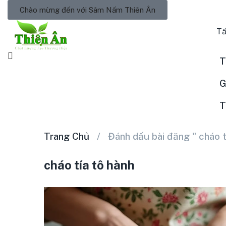
Chào mừng đến với Sâm Nấm Thiên Ân
Tấ
T
G
T
Trang Chủ
Đánh dấu bài đăng " cháo t
cháo tía tô hành