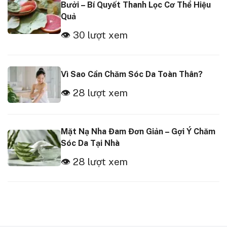
Bưởi – Bí Quyết Thanh Lọc Cơ Thể Hiệu
Quả
👁 30 lượt xem
Vì Sao Cần Chăm Sóc Da Toàn Thân?
👁 28 lượt xem
Mặt Nạ Nha Đam Đơn Giản – Gợi Ý Chăm
Sóc Da Tại Nhà
👁 28 lượt xem