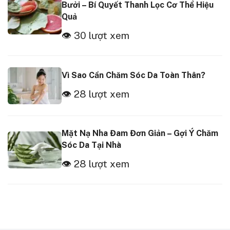
Bưởi – Bí Quyết Thanh Lọc Cơ Thể Hiệu
Quả
👁 30 lượt xem
Vì Sao Cần Chăm Sóc Da Toàn Thân?
👁 28 lượt xem
Mặt Nạ Nha Đam Đơn Giản – Gợi Ý Chăm
Sóc Da Tại Nhà
👁 28 lượt xem