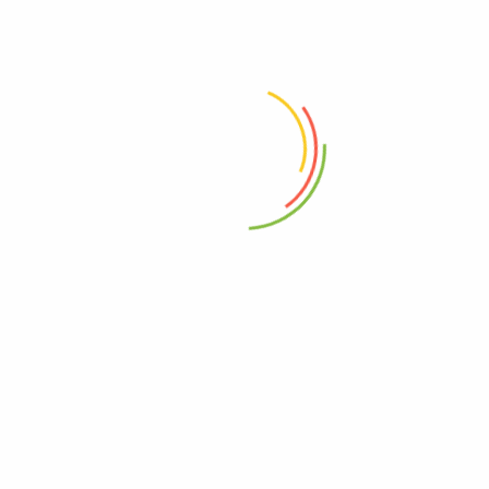
Trụ sở: 50/1 Nguyễn Thái Sơn, P3, Gò Vấp,
Thành phố Hồ Chí Minh, Việt Nam
info@samnamthienan.com
+08 988 79 192
THÔNG TIN
NGƯỜI DÙNG
Giới Thiệu
Điều Kiện Và Điều
Khoản
Liên Hệ