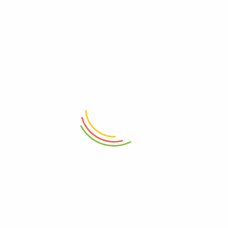
cấp ngày 15/06/2020
Trụ sở: 50/1 Nguyễn Thái Sơn, P3, Gò
Vấp, Thành phố Hồ Chí Minh, Việt Nam
info@samnamthienan.com
+08 988 79 192