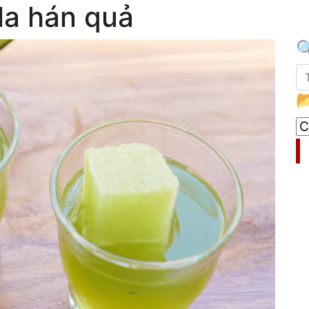
la hán quả



C
M