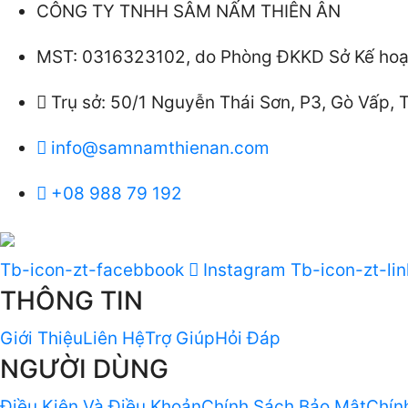
CÔNG TY TNHH SÂM NẤM THIÊN ÂN
MST: 0316323102, do Phòng ĐKKD Sở Kế hoạc
Trụ sở: 50/1 Nguyễn Thái Sơn, P3, Gò Vấp,
info@samnamthienan.com
+08 988 79 192
Tb-icon-zt-facebbook
Instagram
Tb-icon-zt-li
THÔNG TIN
Giới Thiệu
Liên Hệ
Trợ Giúp
Hỏi Đáp
NGƯỜI DÙNG
Điều Kiện Và Điều Khoản
Chính Sách Bảo Mật
Chín