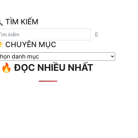
 TÌM KIẾM
 CHUYÊN MỤC

🔥 ĐỌC NHIỀU NHẤT
HUYÊN
ỤC