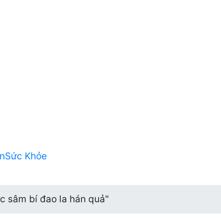
n
Sức Khỏe
c sâm bí đao la hán quả"