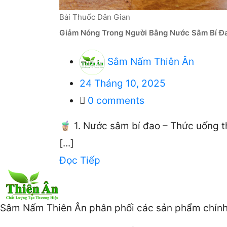
Bài Thuốc Dân Gian
Giảm Nóng Trong Người Bằng Nước Sâm Bí Đa
Sâm Nấm Thiên Ân
Đăng
24 Tháng 10, 2025
lên
0
comments
🧋 1. Nước sâm bí đao – Thức uống t
[...]
Đọc Tiếp
Sâm Nấm Thiên Ân phân phối các sản phẩm chính 