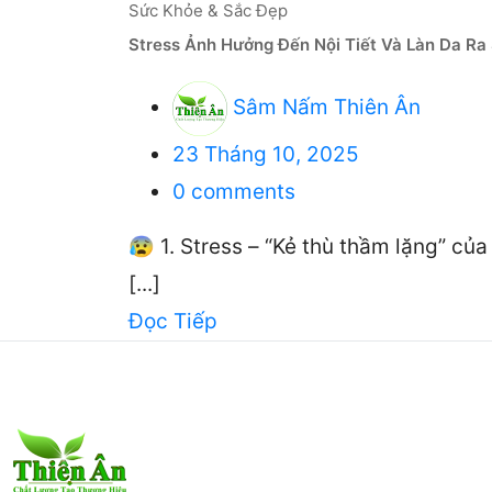
Sức Khỏe & Sắc Đẹp
Stress Ảnh Hưởng Đến Nội Tiết Và Làn Da Ra
Sâm Nấm Thiên Ân
Đăng
23 Tháng 10, 2025
lên
0
comments
😰 1. Stress – “Kẻ thù thầm lặng” của
[...]
Đọc Tiếp