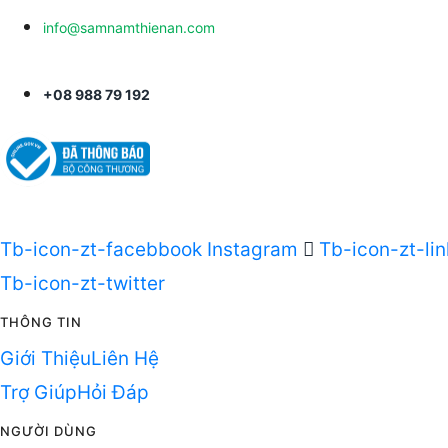
info@samnamthienan.com
+08 988 79 192
Tb-icon-zt-facebbook
Instagram
Tb-icon-zt-li
Tb-icon-zt-twitter
THÔNG TIN
Giới Thiệu
Liên Hệ
Trợ Giúp
Hỏi Đáp
NGƯỜI DÙNG