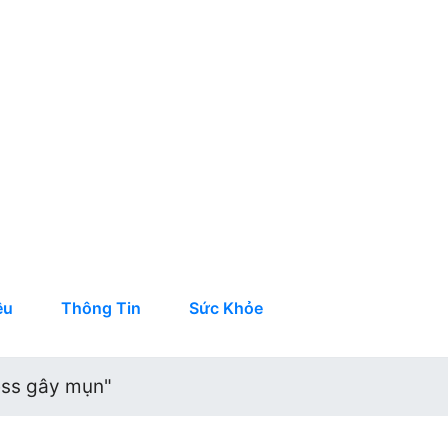
ệu
Thông Tin
Sức Khỏe
ess gây mụn"