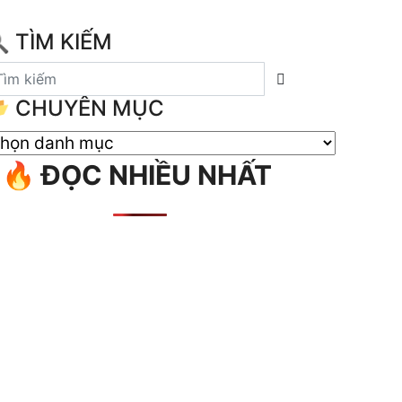
 TÌM KIẾM
 CHUYÊN MỤC

🔥 ĐỌC NHIỀU NHẤT
HUYÊN
ỤC