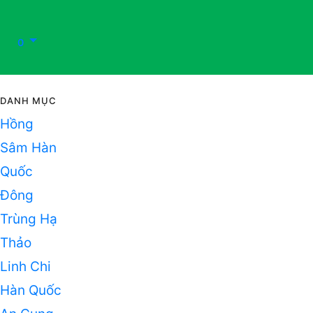
0
DANH MỤC
Hồng
Sâm Hàn
Quốc
Đông
Trùng Hạ
Thảo
Linh Chi
Hàn Quốc