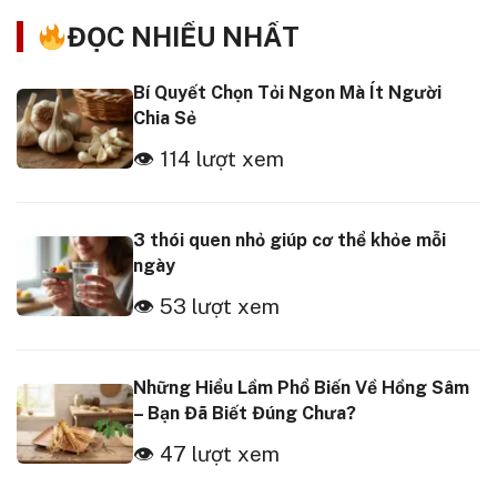
ĐỌC NHIỀU NHẤT
Bí Quyết Chọn Tỏi Ngon Mà Ít Người
Chia Sẻ
👁 114 lượt xem
3 thói quen nhỏ giúp cơ thể khỏe mỗi
ngày
👁 53 lượt xem
Những Hiểu Lầm Phổ Biến Về Hồng Sâm
– Bạn Đã Biết Đúng Chưa?
👁 47 lượt xem