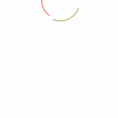
g Sức Đề Kháng Tự Nhiên