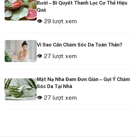
Bưởi – Bí Quyết Thanh Lọc Cơ Thể Hiệu
Quả
👁 29 lượt xem
Vì Sao Cần Chăm Sóc Da Toàn Thân?
👁 27 lượt xem
Mặt Nạ Nha Đam Đơn Giản – Gợi Ý Chăm
Sóc Da Tại Nhà
👁 27 lượt xem