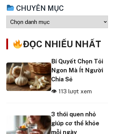
CHUYÊN MỤC
ĐỌC NHIỀU NHẤT
Bí Quyết Chọn Tỏi
Ngon Mà Ít Người
Chia Sẻ
👁 113 lượt xem
3 thói quen nhỏ
giúp cơ thể khỏe
mỗi ngày