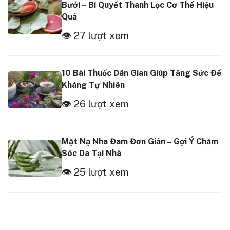
Bưởi – Bí Quyết Thanh Lọc Cơ Thể Hiệu
Quả
👁 27 lượt xem
10 Bài Thuốc Dân Gian Giúp Tăng Sức Đề
Kháng Tự Nhiên
👁 26 lượt xem
Mặt Nạ Nha Đam Đơn Giản – Gợi Ý Chăm
Sóc Da Tại Nhà
👁 25 lượt xem