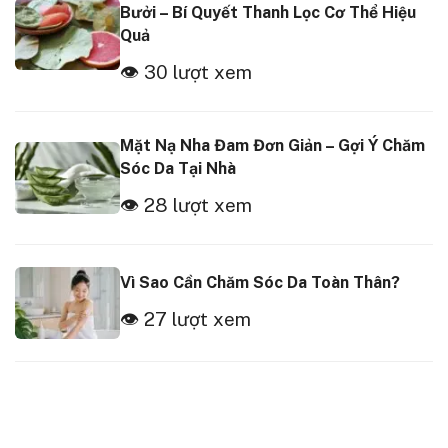
Bưởi – Bí Quyết Thanh Lọc Cơ Thể Hiệu
Quả
👁 30 lượt xem
Mặt Nạ Nha Đam Đơn Giản – Gợi Ý Chăm
Sóc Da Tại Nhà
👁 28 lượt xem
Vì Sao Cần Chăm Sóc Da Toàn Thân?
👁 27 lượt xem