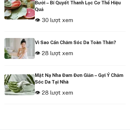
Bưởi – Bí Quyết Thanh Lọc Cơ Thể Hiệu
Quả
👁 30 lượt xem
Vì Sao Cần Chăm Sóc Da Toàn Thân?
👁 28 lượt xem
Mặt Nạ Nha Đam Đơn Giản – Gợi Ý Chăm
Sóc Da Tại Nhà
👁 28 lượt xem