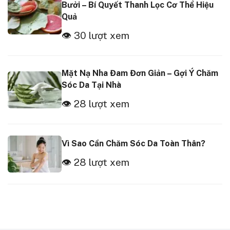
Bưởi – Bí Quyết Thanh Lọc Cơ Thể Hiệu
Quả
👁 30 lượt xem
Mặt Nạ Nha Đam Đơn Giản – Gợi Ý Chăm
Sóc Da Tại Nhà
👁 28 lượt xem
Vì Sao Cần Chăm Sóc Da Toàn Thân?
👁 28 lượt xem