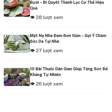
Bưởi – Bí Quyết Thanh Lọc Cơ Thể Hiệu
Quả
👁 28 lượt xem
Mặt Nạ Nha Đam Đơn Giản – Gợi Ý Chăm
Sóc Da Tại Nhà
👁 27 lượt xem
10 Bài Thuốc Dân Gian Giúp Tăng Sức Đề
Kháng Tự Nhiên
👁 26 lượt xem