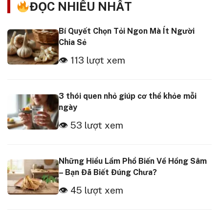
ĐỌC NHIỀU NHẤT
Bí Quyết Chọn Tỏi Ngon Mà Ít Người
Chia Sẻ
👁 113 lượt xem
3 thói quen nhỏ giúp cơ thể khỏe mỗi
ngày
👁 53 lượt xem
Những Hiểu Lầm Phổ Biến Về Hồng Sâm
– Bạn Đã Biết Đúng Chưa?
👁 45 lượt xem