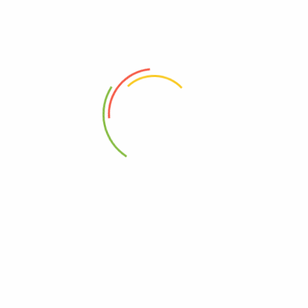
Trụ sở: 50/1 Nguyễn Thái Sơn, P3, Gò
Vấp, Thành phố Hồ Chí Minh, Việt Nam
info@samnamthienan.com
+08 988 79 192
THÔNG TIN
NGƯỜI DÙNG