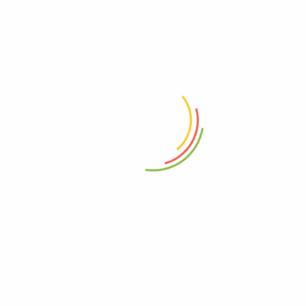
Trụ sở: 50/1 Nguyễn Thái Sơn, P3, Gò
Vấp, Thành phố Hồ Chí Minh, Việt Nam
info@samnamthienan.com
+08 988 79 192
THÔNG TIN
NGƯỜI DÙNG