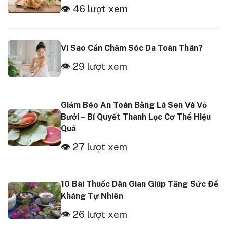
👁 46 lượt xem
Vì Sao Cần Chăm Sóc Da Toàn Thân?
👁 29 lượt xem
Giảm Béo An Toàn Bằng Lá Sen Và Vỏ
Bưởi – Bí Quyết Thanh Lọc Cơ Thể Hiệu
Quả
👁 27 lượt xem
10 Bài Thuốc Dân Gian Giúp Tăng Sức Đề
Kháng Tự Nhiên
👁 26 lượt xem