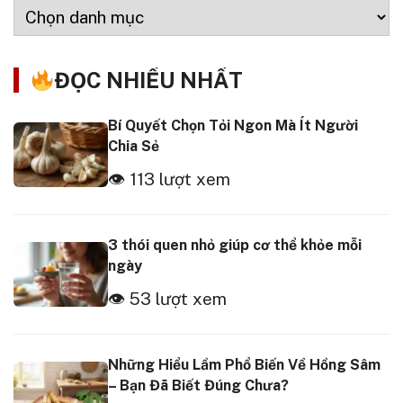
ĐỌC NHIỀU NHẤT
Bí Quyết Chọn Tỏi Ngon Mà Ít Người
Chia Sẻ
👁 113 lượt xem
3 thói quen nhỏ giúp cơ thể khỏe mỗi
ngày
👁 53 lượt xem
Những Hiểu Lầm Phổ Biến Về Hồng Sâm
– Bạn Đã Biết Đúng Chưa?