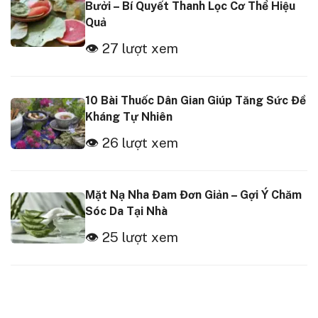
Bưởi – Bí Quyết Thanh Lọc Cơ Thể Hiệu
Quả
👁 27 lượt xem
10 Bài Thuốc Dân Gian Giúp Tăng Sức Đề
Kháng Tự Nhiên
👁 26 lượt xem
Mặt Nạ Nha Đam Đơn Giản – Gợi Ý Chăm
Sóc Da Tại Nhà
👁 25 lượt xem