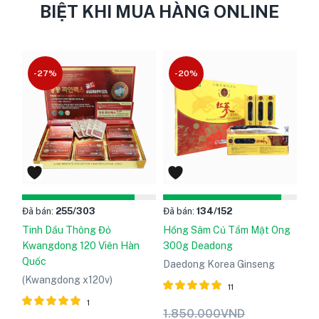
BIỆT KHI MUA HÀNG ONLINE
-27%
-20%
Đã bán:
255
/303
Đã bán:
134
/152
Tinh Dầu Thông Đỏ
Hồng Sâm Củ Tẩm Mật Ong
Kwangdong 120 Viên Hàn
300g Deadong
Quốc
Daedong Korea Ginseng
(Kwangdong x120v)
11
1
Được xếp
1.850.000
VND