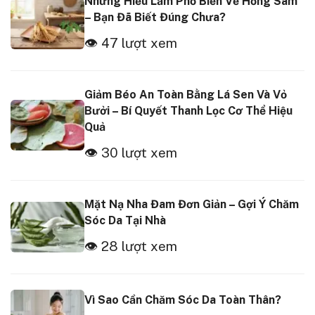
Những Hiểu Lầm Phổ Biến Về Hồng Sâm
– Bạn Đã Biết Đúng Chưa?
👁 47 lượt xem
Giảm Béo An Toàn Bằng Lá Sen Và Vỏ
Bưởi – Bí Quyết Thanh Lọc Cơ Thể Hiệu
Quả
👁 30 lượt xem
Mặt Nạ Nha Đam Đơn Giản – Gợi Ý Chăm
Sóc Da Tại Nhà
👁 28 lượt xem
Vì Sao Cần Chăm Sóc Da Toàn Thân?