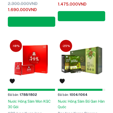
hạng
5
Được xếp
2.300.000
VND
1.475.000
VND
5.00
hạng
5
1.690.000
VND
sao
5.00
sao
Thêm vào giỏ hàng
Thêm vào giỏ hàng
-18%
-25%
Đã bán:
1788
/1802
Đã bán:
1004
/1064
Nước Hồng Sâm Won KGC
Nước Hồng Sâm Bổ Gan Hàn
30 Gói
Quốc