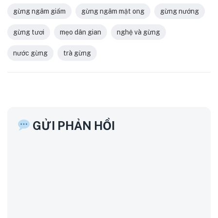
gừng ngâm giấm
gừng ngâm mật ong
gừng nướng
gừng tươi
mẹo dân gian
nghệ và gừng
nước gừng
trà gừng
GỬI PHẢN HỒI