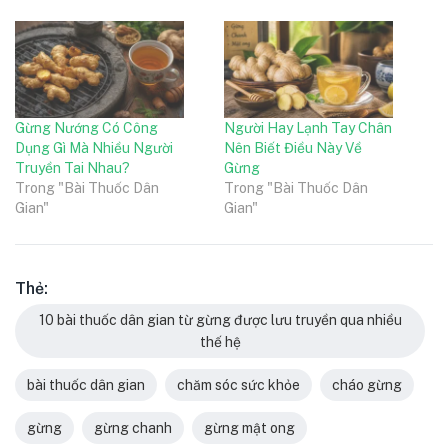
Gừng Nướng Có Công
Người Hay Lạnh Tay Chân
Dụng Gì Mà Nhiều Người
Nên Biết Điều Này Về
Truyền Tai Nhau?
Gừng
Trong "Bài Thuốc Dân
Trong "Bài Thuốc Dân
Gian"
Gian"
Thẻ:
10 bài thuốc dân gian từ gừng được lưu truyền qua nhiều
thế hệ
bài thuốc dân gian
chăm sóc sức khỏe
cháo gừng
gừng
gừng chanh
gừng mật ong