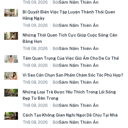
Bởi
Sâm Nấm Thiên Ân
Th8 09, 2026
Bí Quyết Biến Việc Tập Luyện Thành Thói Quen
Hằng Ngày
Bởi
Sâm Nấm Thiên Ân
Th8 09, 2026
Những Thói Quen Tích Cực Giúp Cuộc Sống Cân
Bằng Hơn
Bởi
Sâm Nấm Thiên Ân
Th8 08, 2026
Tầm Quan Trọng Của Việc Giữ Ẩm Cho Da Cơ Thể
Bởi
Sâm Nấm Thiên Ân
Th8 08, 2026
Vì Sao Cần Chọn Sản Phẩm Chăm Sóc Tóc Phù Hợp?
Bởi
Sâm Nấm Thiên Ân
Th8 08, 2026
Những Loại Trà Được Yêu Thích Trong Lối Sống
Đẹp Từ Bên Trong
Bởi
Sâm Nấm Thiên Ân
Th8 08, 2026
Cách Tạo Không Gian Nghỉ Ngơi Dễ Chịu Tại Nhà
Bởi
Sâm Nấm Thiên Ân
Th8 08, 2026