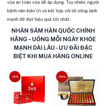
vừa an toàn vừa dễ áp dụng. Tuy nhiên, người
bệnh nên kiên trì và kết hợp với lối sống lành
mạnh để đạt hiệu quả tốt nhất.
NHÂN SÂM HÀN QUỐC CHÍNH
HÃNG – UỐNG MỖI NGÀY KHỎE
MẠNH DÀI LÂU - ƯU ĐÃI ĐẶC
BIỆT KHI MUA HÀNG ONLINE
-18%
-26%