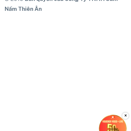
Nấm Thiên Ân
×