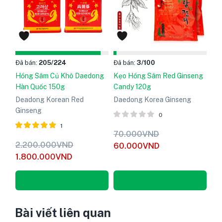
Đã bán:
205
/224
Đã bán:
3
/100
Hồng Sâm Củ Khô Daedong
Kẹo Hồng Sâm Red Ginseng
Hàn Quốc 150g
Candy 120g
Deadong Korean Red
Daedong Korea Ginseng
Ginseng
0
1
70.000
VND
Được xếp
2.200.000
VND
60.000
VND
hạng
5
1.800.000
VND
5.00
sao
Thêm vào giỏ hàng
Thêm vào giỏ hàng
Bài viết liên quan