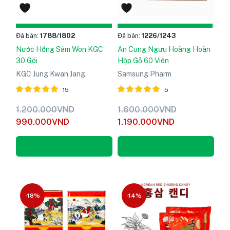
Đã bán:
1788
/1802
Đã bán:
1226
/1243
Nước Hồng Sâm Won KGC
An Cung Ngưu Hoàng Hoàn
30 Gói
Hộp Gỗ 60 Viên
KGC Jung Kwan Jang
Samsung Pharm
15
5
Được xếp
Được xếp
1.200.000
VND
1.600.000
VND
hạng
5
hạng
5
990.000
VND
1.190.000
VND
5.00
5.00
sao
sao
Thêm vào giỏ hàng
Thêm vào giỏ hàng
-18%
-14%