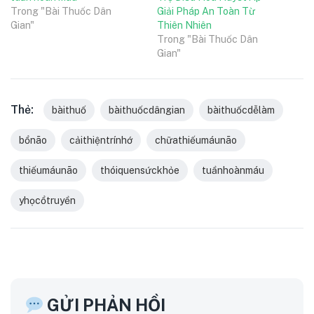
Trong "Bài Thuốc Dân
Giải Pháp An Toàn Từ
Gian"
Thiên Nhiên
Trong "Bài Thuốc Dân
Gian"
Thẻ:
bàithuố
bàithuốcdângian
bàithuốcdễlàm
bổnão
cảithiệntrínhớ
chữathiếumáunão
thiếumáunão
thóiquensứckhỏe
tuầnhoànmáu
yhọcổtruyền
GỬI PHẢN HỒI