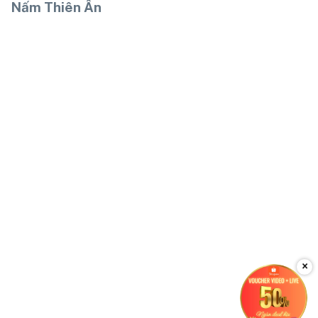
Nấm Thiên Ân
×