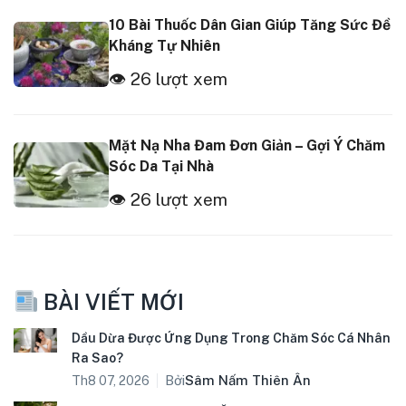
10 Bài Thuốc Dân Gian Giúp Tăng Sức Đề
Kháng Tự Nhiên
👁 26 lượt xem
Mặt Nạ Nha Đam Đơn Giản – Gợi Ý Chăm
Sóc Da Tại Nhà
👁 26 lượt xem
BÀI VIẾT MỚI
Dầu Dừa Được Ứng Dụng Trong Chăm Sóc Cá Nhân
Ra Sao?
Bởi
Sâm Nấm Thiên Ân
Th8 07, 2026