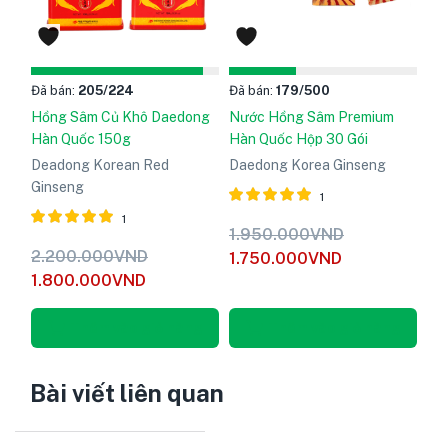
Đã bán:
205
/224
Đã bán:
179
/500
Hồng Sâm Củ Khô Daedong
Nước Hồng Sâm Premium
Hàn Quốc 150g
Hàn Quốc Hộp 30 Gói
Deadong Korean Red
Daedong Korea Ginseng
Ginseng
1
1
Được xếp
1.950.000
VND
hạng
5
Được xếp
2.200.000
VND
1.750.000
VND
5.00
hạng
5
1.800.000
VND
sao
5.00
sao
Thêm vào giỏ hàng
Thêm vào giỏ hàng
Bài viết liên quan