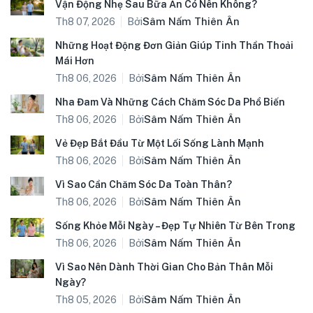
Vận Động Nhẹ Sau Bữa Ăn Có Nên Không?
Bởi
Sâm Nấm Thiên Ân
Th8 07, 2026
Những Hoạt Động Đơn Giản Giúp Tinh Thần Thoải
Mái Hơn
Bởi
Sâm Nấm Thiên Ân
Th8 06, 2026
Nha Đam Và Những Cách Chăm Sóc Da Phổ Biến
Bởi
Sâm Nấm Thiên Ân
Th8 06, 2026
Vẻ Đẹp Bắt Đầu Từ Một Lối Sống Lành Mạnh
Bởi
Sâm Nấm Thiên Ân
Th8 06, 2026
Vì Sao Cần Chăm Sóc Da Toàn Thân?
Bởi
Sâm Nấm Thiên Ân
Th8 06, 2026
Sống Khỏe Mỗi Ngày – Đẹp Tự Nhiên Từ Bên Trong
Bởi
Sâm Nấm Thiên Ân
Th8 06, 2026
Vì Sao Nên Dành Thời Gian Cho Bản Thân Mỗi
Ngày?
Bởi
Sâm Nấm Thiên Ân
Th8 05, 2026