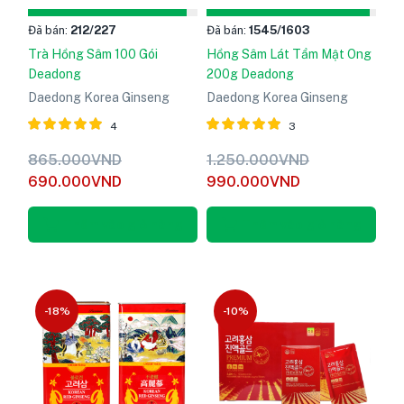
Đã bán:
212
/227
Đã bán:
1545
/1603
Trà Hồng Sâm 100 Gói
Hồng Sâm Lát Tẩm Mật Ong
Deadong
200g Deadong
Daedong Korea Ginseng
Daedong Korea Ginseng
4
3
Được xếp
Được xếp
865.000
VND
1.250.000
VND
hạng
5
hạng
5
690.000
VND
990.000
VND
5.00
5.00
sao
sao
Thêm vào giỏ hàng
Thêm vào giỏ hàng
-18%
-10%