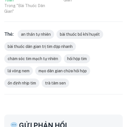
Toàn
Gian"
Trong "Bài Thuốc Dân
Gian"
Thẻ:
an thần tự nhiên
bài thuốc bổ khí huyết
bài thuốc dân gian trị tim đập nhanh
chăm sóc tim mạch tự nhiên
hồi hộp tim
lá vông nem
mẹo dân gian chữa hồi hộp
ổn định nhịp tim
trà tâm sen
GỬI PHẢN HỒI