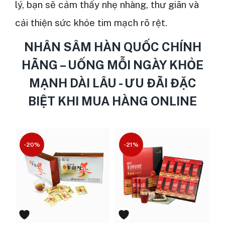
lý, bạn sẽ cảm thấy nhẹ nhàng, thư giãn và
cải thiện sức khỏe tim mạch rõ rệt.
NHÂN SÂM HÀN QUỐC CHÍNH
HÃNG – UỐNG MỖI NGÀY KHỎE
MẠNH DÀI LÂU - ƯU ĐÃI ĐẶC
BIỆT KHI MUA HÀNG ONLINE
-20%
-21%