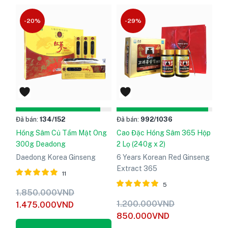
-20%
-29%
Đã bán:
134
/152
Đã bán:
992
/1036
Hồng Sâm Củ Tẩm Mật Ong
Cao Đặc Hồng Sâm 365 Hộp
300g Deadong
2 Lọ (240g x 2)
Daedong Korea Ginseng
6 Years Korean Red Ginseng
Extract 365
11
5
Được xếp
1.850.000
VND
hạng
5
Được xếp
1.200.000
VND
1.475.000
VND
5.00
hạng
5
850.000
VND
sao
5.00