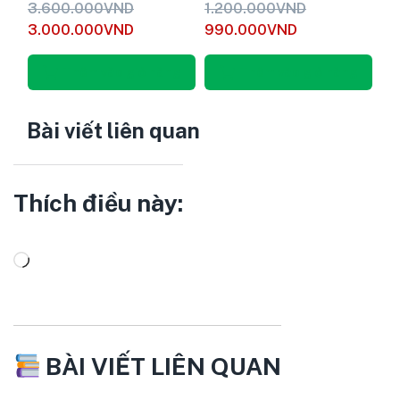
Được xếp
Được xếp
3.600.000
VND
1.200.000
VND
hạng
5
hạng
5
3.000.000
VND
990.000
VND
5.00
5.00
sao
sao
Thêm vào giỏ hàng
Thêm vào giỏ hàng
Bài viết liên quan
Thích điều này:
BÀI VIẾT LIÊN QUAN