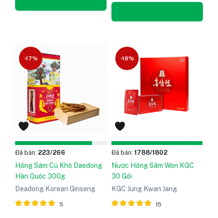
sao
Thêm vào giỏ hàng
Thêm vào giỏ hàng
-17%
-18%
Đã bán:
223
/266
Đã bán:
1788
/1802
Hồng Sâm Củ Khô Daedong
Nước Hồng Sâm Won KGC
Hàn Quốc 300g
30 Gói
Deadong Korean Ginseng
KGC Jung Kwan Jang
5
15