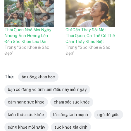
Thói Quen Nhỏ Mỗi Ngày
Chỉ Cần Thay Đổi Một
Nhưng Ảnh Hưởng Lớn
Thói Quen, Cơ Thể Có Thể
Đến Sức Khỏe Lâu Dài
Cảm Thấy Khác Biệt
Trong "Sức Khỏe & Sắc
Trong "Sức Khỏe & Sắc
Đẹp"
Đẹp"
Thẻ:
ăn uống khoa học
bạn có đang vô tình làm điều này mỗi ngày
cẩm nang sức khỏe
chăm sóc sức khỏe
kiến thức sức khỏe
lối sống lành mạnh
ngủ đủ giấc
sống khỏe mỗi ngày
sức khỏe gia đình