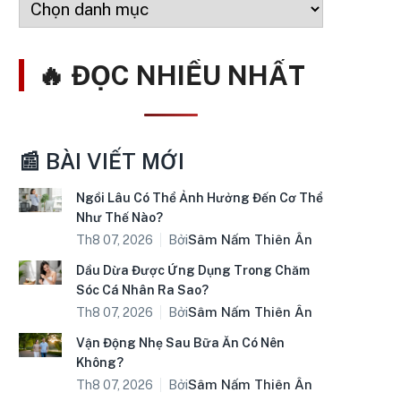
🔥 ĐỌC NHIỀU NHẤT
📰 BÀI VIẾT MỚI
Ngồi Lâu Có Thể Ảnh Hưởng Đến Cơ Thể
Như Thế Nào?
Bởi
Sâm Nấm Thiên Ân
Th8 07, 2026
Dầu Dừa Được Ứng Dụng Trong Chăm
Sóc Cá Nhân Ra Sao?
Bởi
Sâm Nấm Thiên Ân
Th8 07, 2026
Vận Động Nhẹ Sau Bữa Ăn Có Nên
Không?
Bởi
Sâm Nấm Thiên Ân
Th8 07, 2026