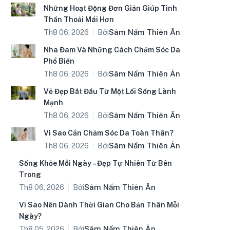
Những Hoạt Động Đơn Giản Giúp Tinh
Thần Thoải Mái Hơn
Bởi
Sâm Nấm Thiên Ân
Th8 06, 2026
Nha Đam Và Những Cách Chăm Sóc Da
Phổ Biến
Bởi
Sâm Nấm Thiên Ân
Th8 06, 2026
Vẻ Đẹp Bắt Đầu Từ Một Lối Sống Lành
Mạnh
Bởi
Sâm Nấm Thiên Ân
Th8 06, 2026
Vì Sao Cần Chăm Sóc Da Toàn Thân?
Bởi
Sâm Nấm Thiên Ân
Th8 06, 2026
Sống Khỏe Mỗi Ngày – Đẹp Tự Nhiên Từ Bên
Trong
Bởi
Sâm Nấm Thiên Ân
Th8 06, 2026
Vì Sao Nên Dành Thời Gian Cho Bản Thân Mỗi
Ngày?
Bởi
Sâm Nấm Thiên Ân
Th8 05, 2026