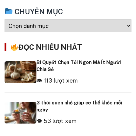
CHUYÊN MỤC
ĐỌC NHIỀU NHẤT
Bí Quyết Chọn Tỏi Ngon Mà Ít Người
Chia Sẻ
👁 113 lượt xem
3 thói quen nhỏ giúp cơ thể khỏe mỗi
ngày
👁 53 lượt xem