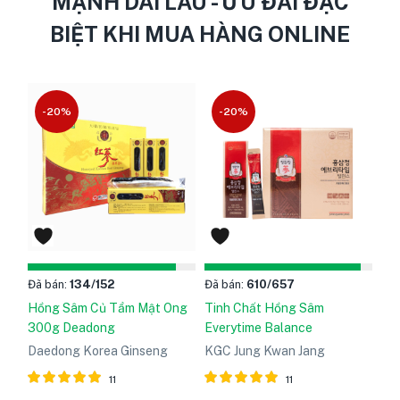
MẠNH DÀI LÂU - ƯU ĐÃI ĐẶC
BIỆT KHI MUA HÀNG ONLINE
-20%
-20%
Đã bán:
134
/152
Đã bán:
610
/657
Hồng Sâm Củ Tẩm Mật Ong
Tinh Chất Hồng Sâm
300g Deadong
Everytime Balance
Daedong Korea Ginseng
KGC Jung Kwan Jang
11
11