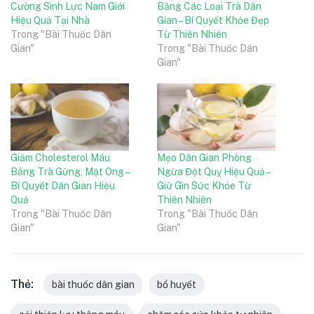
Cường Sinh Lực Nam Giới
Bằng Các Loại Trà Dân
Hiệu Quả Tại Nhà
Gian – Bí Quyết Khỏe Đẹp
Trong "Bài Thuốc Dân
Từ Thiên Nhiên
Gian"
Trong "Bài Thuốc Dân
Gian"
Giảm Cholesterol Máu
Mẹo Dân Gian Phòng
Bằng Trà Gừng, Mật Ong –
Ngừa Đột Quỵ Hiệu Quả –
Bí Quyết Dân Gian Hiệu
Giữ Gìn Sức Khỏe Từ
Quả
Thiên Nhiên
Trong "Bài Thuốc Dân
Trong "Bài Thuốc Dân
Gian"
Gian"
Thẻ:
bài thuốc dân gian
bổ huyết