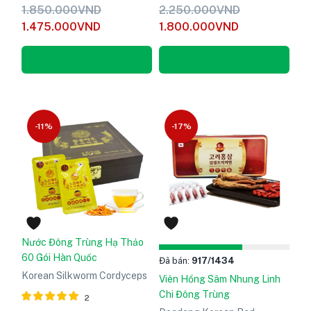
Được xếp
Được xếp
1.850.000
VND
2.250.000
VND
hạng
5
hạng
5
1.475.000
VND
1.800.000
VND
5.00
5.00
sao
sao
Thêm vào giỏ hàng
Thêm vào giỏ hàng
-11%
-17%
Nước Đông Trùng Hạ Thảo
60 Gói Hàn Quốc
Đã bán:
917
/1434
Korean Silkworm Cordyceps
Viên Hồng Sâm Nhung Linh
Chi Đông Trùng
2