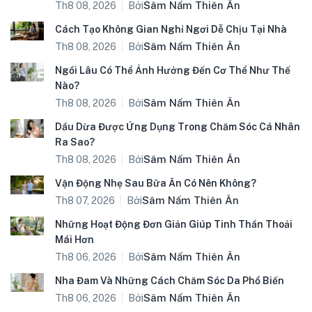
Bởi
Sâm Nấm Thiên Ân
Th8 08, 2026
Cách Tạo Không Gian Nghỉ Ngơi Dễ Chịu Tại Nhà
Bởi
Sâm Nấm Thiên Ân
Th8 08, 2026
Ngồi Lâu Có Thể Ảnh Hưởng Đến Cơ Thể Như Thế
Nào?
Bởi
Sâm Nấm Thiên Ân
Th8 08, 2026
Dầu Dừa Được Ứng Dụng Trong Chăm Sóc Cá Nhân
Ra Sao?
Bởi
Sâm Nấm Thiên Ân
Th8 08, 2026
Vận Động Nhẹ Sau Bữa Ăn Có Nên Không?
Bởi
Sâm Nấm Thiên Ân
Th8 07, 2026
Những Hoạt Động Đơn Giản Giúp Tinh Thần Thoải
Mái Hơn
Bởi
Sâm Nấm Thiên Ân
Th8 06, 2026
Nha Đam Và Những Cách Chăm Sóc Da Phổ Biến
Bởi
Sâm Nấm Thiên Ân
Th8 06, 2026