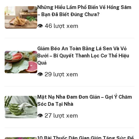
Những Hiểu Lầm Phổ Biến Về Hồng Sâm
– Bạn Đã Biết Đúng Chưa?
👁 46 lượt xem
Giảm Béo An Toàn Bằng Lá Sen Và Vỏ
Bưởi – Bí Quyết Thanh Lọc Cơ Thể Hiệu
Quả
👁 29 lượt xem
Mặt Nạ Nha Đam Đơn Giản – Gợi Ý Chăm
Sóc Da Tại Nhà
👁 27 lượt xem
10 Bài Thuốc Dân Gian Giúp Tăng Sức Đề