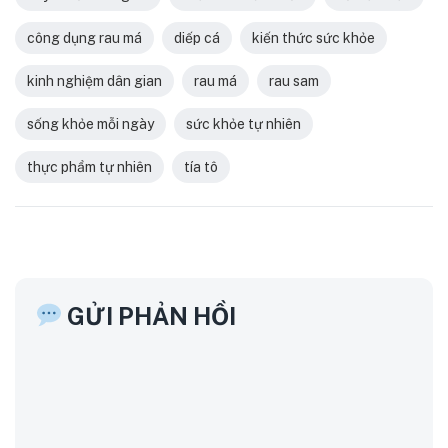
công dụng rau má
diếp cá
kiến thức sức khỏe
kinh nghiệm dân gian
rau má
rau sam
sống khỏe mỗi ngày
sức khỏe tự nhiên
thực phẩm tự nhiên
tía tô
GỬI PHẢN HỒI