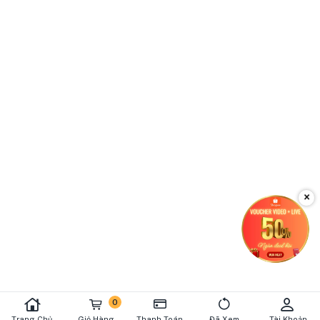
×
0
Trang Chủ
Giỏ Hàng
Thanh Toán
Đã Xem
Tài Khoản