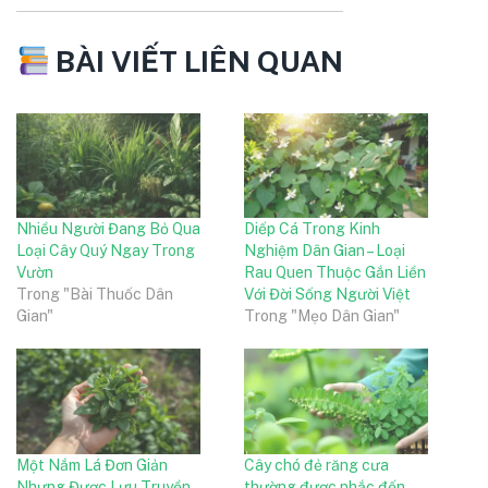
BÀI VIẾT LIÊN QUAN
Nhiều Người Đang Bỏ Qua
Diếp Cá Trong Kinh
Loại Cây Quý Ngay Trong
Nghiệm Dân Gian – Loại
Vườn
Rau Quen Thuộc Gắn Liền
Trong "Bài Thuốc Dân
Với Đời Sống Người Việt
Gian"
Trong "Mẹo Dân Gian"
Một Nắm Lá Đơn Giản
Cây chó đẻ răng cưa
Nhưng Được Lưu Truyền
thường được nhắc đến