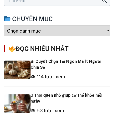
CHUYÊN MỤC
ĐỌC NHIỀU NHẤT
Bí Quyết Chọn Tỏi Ngon Mà Ít Người
Chia Sẻ
👁 114 lượt xem
3 thói quen nhỏ giúp cơ thể khỏe mỗi
ngày
👁 53 lượt xem