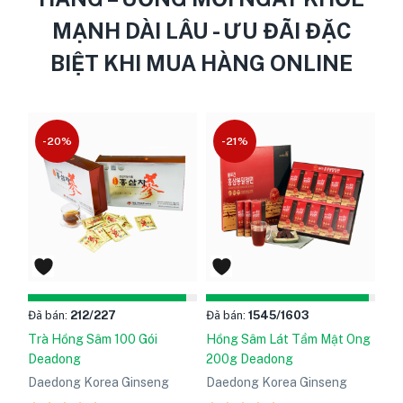
MẠNH DÀI LÂU - ƯU ĐÃI ĐẶC
BIỆT KHI MUA HÀNG ONLINE
-20%
-21%
Đã bán:
212
/227
Đã bán:
1545
/1603
Trà Hồng Sâm 100 Gói
Hồng Sâm Lát Tẩm Mật Ong
Deadong
200g Deadong
Daedong Korea Ginseng
Daedong Korea Ginseng