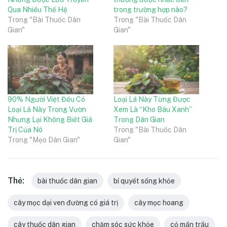
Qua Nhiều Thế Hệ
trong trường hợp nào?
Trong "Bài Thuốc Dân
Trong "Bài Thuốc Dân
Gian"
Gian"
90% Người Việt Đều Có
Loại Lá Này Từng Được
Loại Lá Này Trong Vườn
Xem Là “Kho Báu Xanh”
Nhưng Lại Không Biết Giá
Trong Dân Gian
Trị Của Nó
Trong "Bài Thuốc Dân
Trong "Mẹo Dân Gian"
Gian"
Thẻ:
bài thuốc dân gian
bí quyết sống khỏe
cây mọc dại ven đường có giá trị
cây mọc hoang
cây thuốc dân gian
chăm sóc sức khỏe
cỏ mần trầu