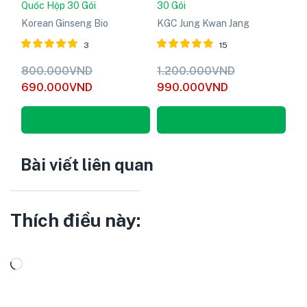
Quốc Hộp 30 Gói
30 Gói
Korean Ginseng Bio
KGC Jung Kwan Jang
3
15
Được xếp
Được xếp
800.000
VND
1.200.000
VND
hạng
5
hạng
5
690.000
VND
990.000
VND
5.00
5.00
sao
sao
Thêm vào giỏ hàng
Thêm vào giỏ hàng
Bài viết liên quan
Thích điều này: