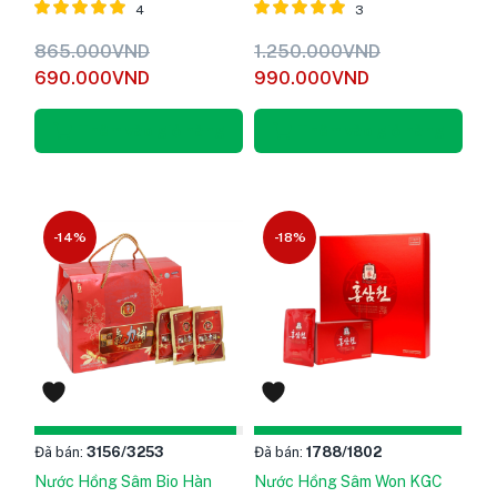
4
3
Được xếp
Được xếp
865.000
VND
1.250.000
VND
hạng
5
hạng
5
690.000
VND
990.000
VND
5.00
5.00
sao
sao
Thêm vào giỏ hàng
Thêm vào giỏ hàng
-14%
-18%
Đã bán:
3156
/3253
Đã bán:
1788
/1802
Nước Hồng Sâm Bio Hàn
Nước Hồng Sâm Won KGC