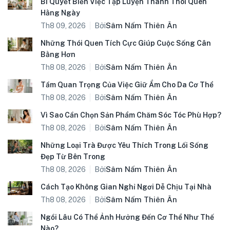
Bí Quyết Biến Việc Tập Luyện Thành Thói Quen
Hằng Ngày
Bởi
Sâm Nấm Thiên Ân
Th8 09, 2026
Những Thói Quen Tích Cực Giúp Cuộc Sống Cân
Bằng Hơn
Bởi
Sâm Nấm Thiên Ân
Th8 08, 2026
Tầm Quan Trọng Của Việc Giữ Ẩm Cho Da Cơ Thể
Bởi
Sâm Nấm Thiên Ân
Th8 08, 2026
Vì Sao Cần Chọn Sản Phẩm Chăm Sóc Tóc Phù Hợp?
Bởi
Sâm Nấm Thiên Ân
Th8 08, 2026
Những Loại Trà Được Yêu Thích Trong Lối Sống
Đẹp Từ Bên Trong
Bởi
Sâm Nấm Thiên Ân
Th8 08, 2026
Cách Tạo Không Gian Nghỉ Ngơi Dễ Chịu Tại Nhà
Bởi
Sâm Nấm Thiên Ân
Th8 08, 2026
Ngồi Lâu Có Thể Ảnh Hưởng Đến Cơ Thể Như Thế
Nào?