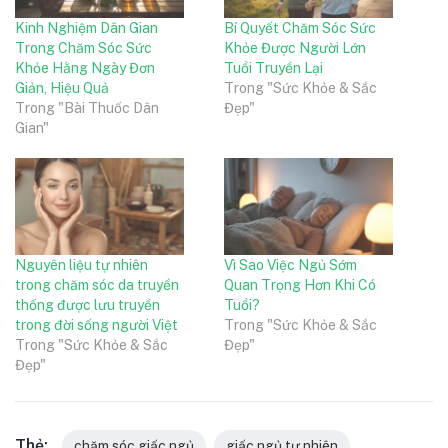
Kinh Nghiệm Dân Gian
Bí Quyết Chăm Sóc Sức
Trong Chăm Sóc Sức
Khỏe Được Người Lớn
Khỏe Hằng Ngày Đơn
Tuổi Truyền Lại
Giản, Hiệu Quả
Trong "Sức Khỏe & Sắc
Trong "Bài Thuốc Dân
Đẹp"
Gian"
Nguyên liệu tự nhiên
Vì Sao Việc Ngủ Sớm
trong chăm sóc da truyền
Quan Trọng Hơn Khi Có
thống được lưu truyền
Tuổi?
trong đời sống người Việt
Trong "Sức Khỏe & Sắc
Trong "Sức Khỏe & Sắc
Đẹp"
Đẹp"
Thẻ:
chăm sóc giấc ngủ
giấc ngủ tự nhiên