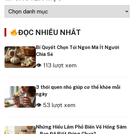
ĐỌC NHIỀU NHẤT
Bí Quyết Chọn Tỏi Ngon Mà Ít Người
Chia Sẻ
👁 113 lượt xem
3 thói quen nhỏ giúp cơ thể khỏe mỗi
ngày
👁 53 lượt xem
Những Hiểu Lầm Phổ Biến Về Hồng Sâm
– Bạn Đã Biết Đúng Chưa?