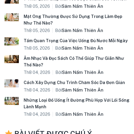
Bởi
Sâm Nấm Thiên Ân
Th8 05, 2026
Mật Ong Thường Được Sử Dụng Trong Làm Đẹp
Như Thế Nào?
Bởi
Sâm Nấm Thiên Ân
Th8 05, 2026
Tầm Quan Trọng Của Việc Uống Đủ Nước Mỗi Ngày
Bởi
Sâm Nấm Thiên Ân
Th8 05, 2026
Âm Nhạc Và Đọc Sách Có Thể Giúp Thư Giãn Như
Thế Nào?
Bởi
Sâm Nấm Thiên Ân
Th8 04, 2026
Cách Xây Dựng Chu Trình Chăm Sóc Da Đơn Giản
Bởi
Sâm Nấm Thiên Ân
Th8 04, 2026
Những Loại Đồ Uống Ít Đường Phù Hợp Với Lối Sống
Lành Mạnh
Bởi
Sâm Nấm Thiên Ân
Th8 04, 2026
BÀI VIẾT ĐƯỢC CHÚ Ý