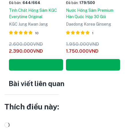
Đã bán:
644
/664
Đã bán:
179
/500
Tinh Chất Hồng Sâm KGC
Nước Hồng Sâm Premium
Everytime Original
Hàn Quốc Hộp 30 Gói
KGC Jung Kwan Jang
Daedong Korea Ginseng
10
1
Được xếp
Được xếp
2.600.000
VND
1.950.000
VND
hạng
5
hạng
5
2.390.000
VND
1.750.000
VND
5.00
5.00
sao
sao
Thêm vào giỏ hàng
Thêm vào giỏ hàng
Bài viết liên quan
Thích điều này: