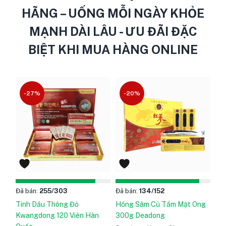
HÃNG – UỐNG MỖI NGÀY KHỎE
MẠNH DÀI LÂU - ƯU ĐÃI ĐẶC
BIỆT KHI MUA HÀNG ONLINE
-27%
-20%
Đã bán:
255
/303
Đã bán:
134
/152
Tinh Dầu Thông Đỏ
Hồng Sâm Củ Tẩm Mật Ong
Kwangdong 120 Viên Hàn
300g Deadong