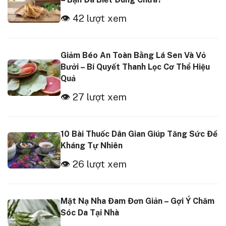
👁 42 lượt xem
Giảm Béo An Toàn Bằng Lá Sen Và Vỏ
Bưởi – Bí Quyết Thanh Lọc Cơ Thể Hiệu
Quả
👁 27 lượt xem
10 Bài Thuốc Dân Gian Giúp Tăng Sức Đề
Kháng Tự Nhiên
👁 26 lượt xem
Mặt Nạ Nha Đam Đơn Giản – Gợi Ý Chăm
Sóc Da Tại Nhà