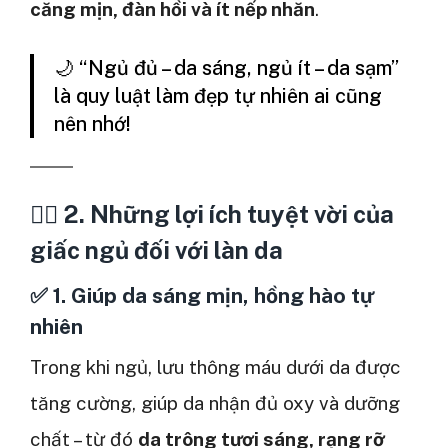
căng mịn, đàn hồi và ít nếp nhăn
.
🌙 “Ngủ đủ – da sáng, ngủ ít – da sạm”
là quy luật làm đẹp tự nhiên ai cũng
nên nhớ!
💆‍♀️ 2. Những lợi ích tuyệt vời của
giấc ngủ đối với làn da
✅
1. Giúp da sáng mịn, hồng hào tự
nhiên
Trong khi ngủ, lưu thông máu dưới da được
tăng cường, giúp da nhận đủ oxy và dưỡng
chất – từ đó
da trông tươi sáng, rạng rỡ