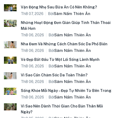
Vận Động Nhẹ Sau Bữa Ăn Có Nên Không?
Bởi
Sâm Nấm Thiên Ân
Th8 07, 2026
Những Hoạt Động Đơn Giản Giúp Tinh Thần Thoải
Mái Hơn
Bởi
Sâm Nấm Thiên Ân
Th8 06, 2026
Nha Đam Và Những Cách Chăm Sóc Da Phổ Biến
Bởi
Sâm Nấm Thiên Ân
Th8 06, 2026
Vẻ Đẹp Bắt Đầu Từ Một Lối Sống Lành Mạnh
Bởi
Sâm Nấm Thiên Ân
Th8 06, 2026
Vì Sao Cần Chăm Sóc Da Toàn Thân?
Bởi
Sâm Nấm Thiên Ân
Th8 06, 2026
Sống Khỏe Mỗi Ngày – Đẹp Tự Nhiên Từ Bên Trong
Bởi
Sâm Nấm Thiên Ân
Th8 06, 2026
Vì Sao Nên Dành Thời Gian Cho Bản Thân Mỗi
Ngày?