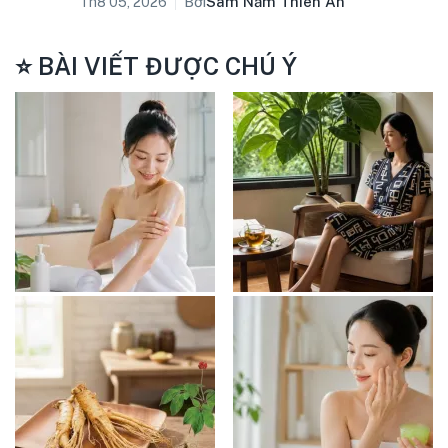
Bởi
Sâm Nấm Thiên Ân
Th8 05, 2026
⭐ BÀI VIẾT ĐƯỢC CHÚ Ý