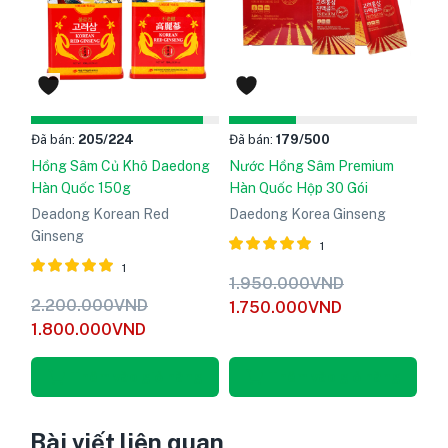
Đã bán:
205
/224
Đã bán:
179
/500
Hồng Sâm Củ Khô Daedong
Nước Hồng Sâm Premium
Hàn Quốc 150g
Hàn Quốc Hộp 30 Gói
Deadong Korean Red
Daedong Korea Ginseng
Ginseng
1
1
Được xếp
1.950.000
VND
hạng
5
Được xếp
2.200.000
VND
1.750.000
VND
5.00
hạng
5
1.800.000
VND
sao
5.00
sao
Thêm vào giỏ hàng
Thêm vào giỏ hàng
Bài viết liên quan