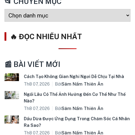
📂 CHUYÊN MỤC
🔥 ĐỌC NHIỀU NHẤT
📰 BÀI VIẾT MỚI
Cách Tạo Không Gian Nghỉ Ngơi Dễ Chịu Tại Nhà
Bởi
Sâm Nấm Thiên Ân
Th8 07, 2026
Ngồi Lâu Có Thể Ảnh Hưởng Đến Cơ Thể Như Thế
Nào?
Bởi
Sâm Nấm Thiên Ân
Th8 07, 2026
Dầu Dừa Được Ứng Dụng Trong Chăm Sóc Cá Nhân
Ra Sao?
Bởi
Sâm Nấm Thiên Ân
Th8 07, 2026