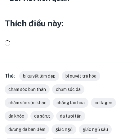
Thích điều này:
Thẻ:
bí quyết làm đẹp
bí quyết trẻ hóa
chăm sóc bản thân
chăm sóc da
chăm sóc sức khỏe
chống lão hóa
collagen
da khỏe
da sáng
da tươi tắn
dưỡng da ban đêm
giấc ngủ
giấc ngủ sâu