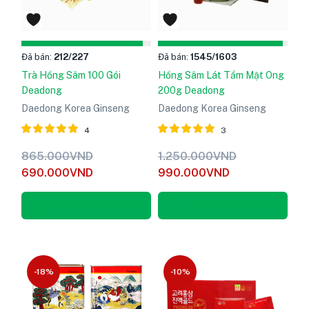
Đã bán:
212
/227
Đã bán:
1545
/1603
Trà Hồng Sâm 100 Gói
Hồng Sâm Lát Tẩm Mật Ong
Deadong
200g Deadong
Daedong Korea Ginseng
Daedong Korea Ginseng
4
3
Được xếp
Được xếp
865.000
VND
1.250.000
VND
hạng
5
hạng
5
690.000
VND
990.000
VND
5.00
5.00
sao
sao
Thêm vào giỏ hàng
Thêm vào giỏ hàng
-18%
-10%