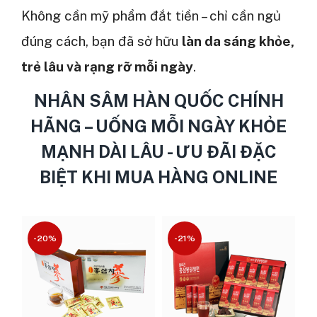
Không cần mỹ phẩm đắt tiền – chỉ cần ngủ
đúng cách, bạn đã sở hữu
làn da sáng khỏe,
trẻ lâu và rạng rỡ mỗi ngày
.
NHÂN SÂM HÀN QUỐC CHÍNH
HÃNG – UỐNG MỖI NGÀY KHỎE
MẠNH DÀI LÂU - ƯU ĐÃI ĐẶC
BIỆT KHI MUA HÀNG ONLINE
-20%
-21%