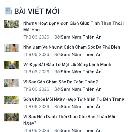
BÀI VIẾT MỚI
Những Hoạt Động Đơn Giản Giúp Tinh Thần Thoải
Mái Hơn
Bởi
Sâm Nấm Thiên Ân
Th8 06, 2026
Nha Đam Và Những Cách Chăm Sóc Da Phổ Biến
Bởi
Sâm Nấm Thiên Ân
Th8 06, 2026
Vẻ Đẹp Bắt Đầu Từ Một Lối Sống Lành Mạnh
Bởi
Sâm Nấm Thiên Ân
Th8 06, 2026
Vì Sao Cần Chăm Sóc Da Toàn Thân?
Bởi
Sâm Nấm Thiên Ân
Th8 06, 2026
Sống Khỏe Mỗi Ngày – Đẹp Tự Nhiên Từ Bên Trong
Bởi
Sâm Nấm Thiên Ân
Th8 06, 2026
Vì Sao Nên Dành Thời Gian Cho Bản Thân Mỗi
Ngày?
Bởi
Sâm Nấm Thiên Ân
Th8 05, 2026