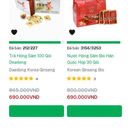
Đã bán:
212
/227
Đã bán:
3156
/3253
Trà Hồng Sâm 100 Gói
Nước Hồng Sâm Bio Hàn
Deadong
Quốc Hộp 30 Gói
Daedong Korea Ginseng
Korean Ginseng Bio
4
3
Được xếp
Được xếp
865.000
VND
800.000
VND
hạng
5
hạng
5
690.000
VND
690.000
VND
5.00
5.00
sao
sao
Thêm vào giỏ hàng
Thêm vào giỏ hàng