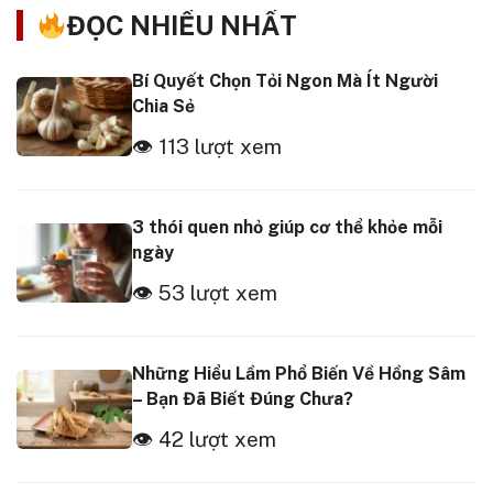
ĐỌC NHIỀU NHẤT
Bí Quyết Chọn Tỏi Ngon Mà Ít Người
Chia Sẻ
👁 113 lượt xem
3 thói quen nhỏ giúp cơ thể khỏe mỗi
ngày
👁 53 lượt xem
Những Hiểu Lầm Phổ Biến Về Hồng Sâm
– Bạn Đã Biết Đúng Chưa?
👁 42 lượt xem