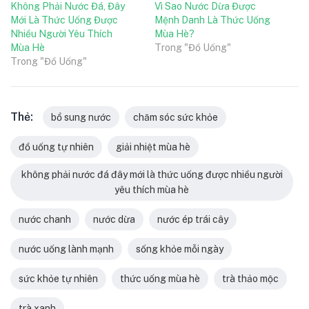
Không Phải Nước Đá, Đây
Vì Sao Nước Dừa Được
Mới Là Thức Uống Được
Mệnh Danh Là Thức Uống
Nhiều Người Yêu Thích
Mùa Hè?
Mùa Hè
Trong "Đồ Uống"
Trong "Đồ Uống"
Thẻ:
bổ sung nước
chăm sóc sức khỏe
đồ uống tự nhiên
giải nhiệt mùa hè
không phải nước đá đây mới là thức uống được nhiều người
yêu thích mùa hè
nước chanh
nước dừa
nước ép trái cây
nước uống lành mạnh
sống khỏe mỗi ngày
sức khỏe tự nhiên
thức uống mùa hè
trà thảo mộc
trà xanh