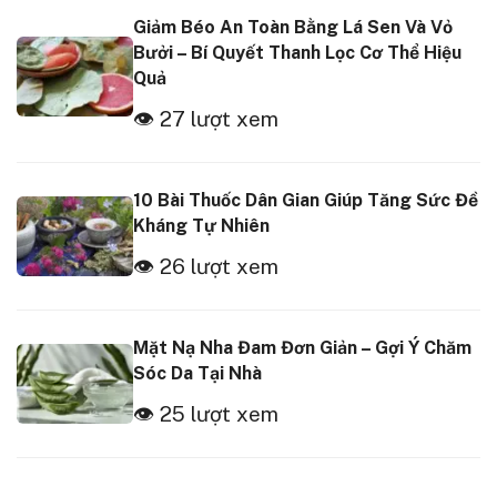
Giảm Béo An Toàn Bằng Lá Sen Và Vỏ
Bưởi – Bí Quyết Thanh Lọc Cơ Thể Hiệu
Quả
👁 27 lượt xem
10 Bài Thuốc Dân Gian Giúp Tăng Sức Đề
Kháng Tự Nhiên
👁 26 lượt xem
Mặt Nạ Nha Đam Đơn Giản – Gợi Ý Chăm
Sóc Da Tại Nhà
👁 25 lượt xem