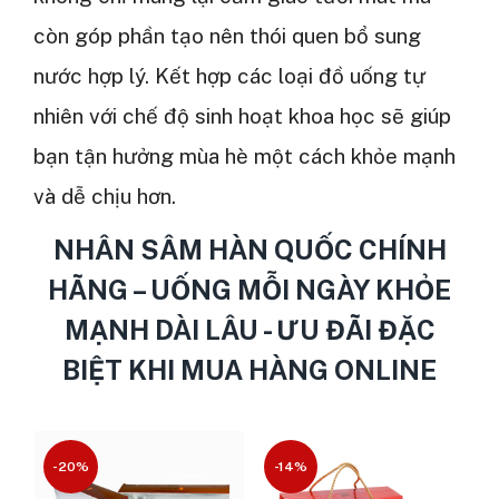
còn góp phần tạo nên thói quen bổ sung
nước hợp lý. Kết hợp các loại đồ uống tự
nhiên với chế độ sinh hoạt khoa học sẽ giúp
bạn tận hưởng mùa hè một cách khỏe mạnh
và dễ chịu hơn.
NHÂN SÂM HÀN QUỐC CHÍNH
HÃNG – UỐNG MỖI NGÀY KHỎE
MẠNH DÀI LÂU - ƯU ĐÃI ĐẶC
BIỆT KHI MUA HÀNG ONLINE
-20%
-14%