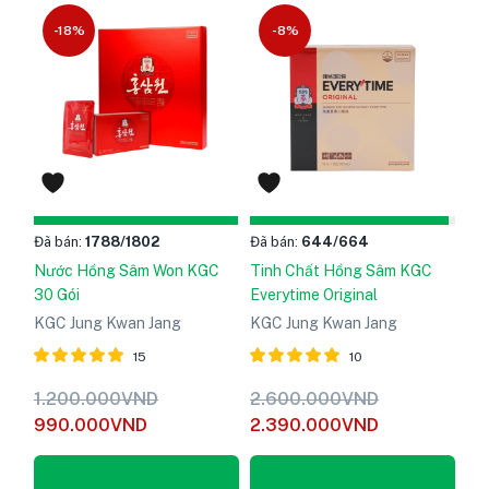
-18%
-8%
Đã bán:
1788
/1802
Đã bán:
644
/664
Nước Hồng Sâm Won KGC
Tinh Chất Hồng Sâm KGC
30 Gói
Everytime Original
KGC Jung Kwan Jang
KGC Jung Kwan Jang
15
10
Được xếp
Được xếp
1.200.000
VND
2.600.000
VND
hạng
5
hạng
5
990.000
VND
2.390.000
VND
5.00
5.00
sao
sao
Thêm vào giỏ hàng
Thêm vào giỏ hàng