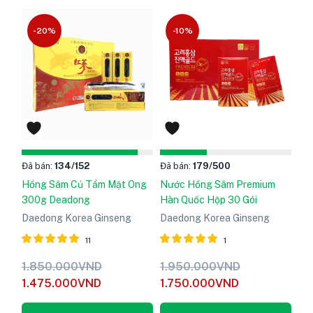
-20%
-10%
Đã bán:
134
/152
Đã bán:
179
/500
Hồng Sâm Củ Tẩm Mật Ong
Nước Hồng Sâm Premium
300g Deadong
Hàn Quốc Hộp 30 Gói
Daedong Korea Ginseng
Daedong Korea Ginseng
11
1
Được xếp
Được xếp
1.850.000
VND
1.950.000
VND
hạng
5
hạng
5
1.475.000
VND
1.750.000
VND
5.00
5.00
sao
sao