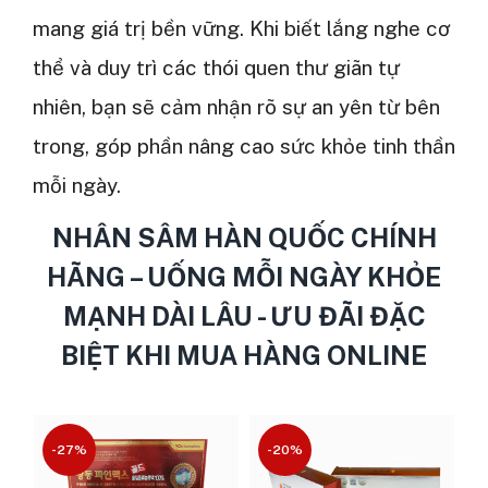
mang giá trị bền vững. Khi biết lắng nghe cơ
thể và duy trì các thói quen thư giãn tự
nhiên, bạn sẽ cảm nhận rõ sự an yên từ bên
trong, góp phần nâng cao sức khỏe tinh thần
mỗi ngày.
NHÂN SÂM HÀN QUỐC CHÍNH
HÃNG – UỐNG MỖI NGÀY KHỎE
MẠNH DÀI LÂU - ƯU ĐÃI ĐẶC
BIỆT KHI MUA HÀNG ONLINE
-27%
-20%