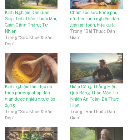
Kinh Nghiệm Dân Gian
Chăm sóc sức khỏe phụ
Giúp Tinh Thần Thoải Mái,
nữ theo kinh nghiệm dân
Giảm Căng Thẳng Tự
gian an toàn, hiệu quả
Nhiên
Trong "Bài Thuốc Dân
Trong "Sức Khỏe & Sắc
Gian"
Đẹp"
Kinh nghiệm làm đẹp da
Giảm Căng Thẳng Hiệu
theo phương pháp dân
Quả Bằng Thảo Mộc Tự
gian được nhiều người áp
Nhiên An Toàn, Dễ Thực
dụng
Hiện
Trong "Sức Khỏe & Sắc
Trong "Bài Thuốc Dân
Đẹp"
Gian"