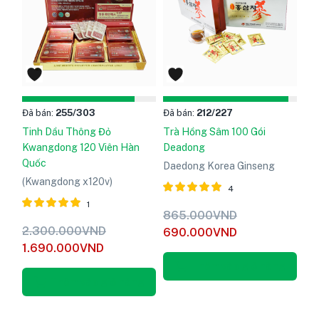
Đã bán:
255
/303
Đã bán:
212
/227
Tinh Dầu Thông Đỏ
Trà Hồng Sâm 100 Gói
Kwangdong 120 Viên Hàn
Deadong
Quốc
Daedong Korea Ginseng
(Kwangdong x120v)
4
1
Được xếp
865.000
VND
hạng
5
Được xếp
2.300.000
VND
690.000
VND
5.00
hạng
5
1.690.000
VND
sao
5.00
sao
Thêm vào giỏ hàng
Thêm vào giỏ hàng