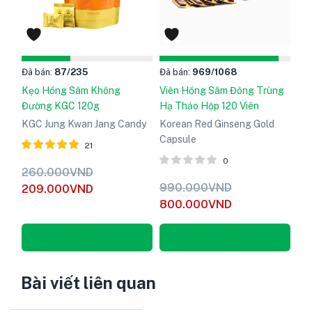
Đã bán:
87
/235
Đã bán:
969
/1068
Kẹo Hồng Sâm Không
Viên Hồng Sâm Đông Trùng
Đường KGC 120g
Hạ Thảo Hộp 120 Viên
KGC Jung Kwan Jang Candy
Korean Red Ginseng Gold
Capsule
21
0
Được xếp
260.000
VND
hạng
5
990.000
VND
209.000
VND
5.00
800.000
VND
sao
Thêm vào giỏ hàng
Thêm vào giỏ hàng
Bài viết liên quan