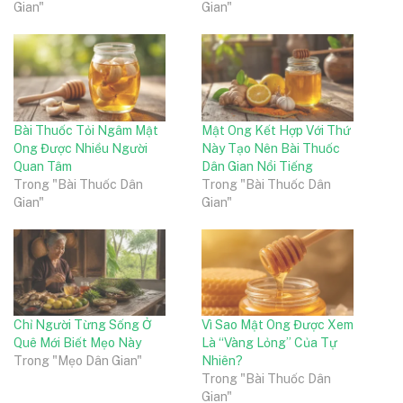
Gian"
Gian"
Bài Thuốc Tỏi Ngâm Mật
Mật Ong Kết Hợp Với Thứ
Ong Được Nhiều Người
Này Tạo Nên Bài Thuốc
Quan Tâm
Dân Gian Nổi Tiếng
Trong "Bài Thuốc Dân
Trong "Bài Thuốc Dân
Gian"
Gian"
Chỉ Người Từng Sống Ở
Vì Sao Mật Ong Được Xem
Quê Mới Biết Mẹo Này
Là “Vàng Lỏng” Của Tự
Trong "Mẹo Dân Gian"
Nhiên?
Trong "Bài Thuốc Dân
Gian"