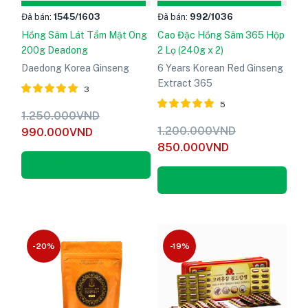
Đã bán:
1545
/1603
Đã bán:
992
/1036
Hồng Sâm Lát Tẩm Mật Ong
Cao Đặc Hồng Sâm 365 Hộp
200g Deadong
2 Lọ (240g x 2)
Daedong Korea Ginseng
6 Years Korean Red Ginseng
Extract 365
3
5
Được xếp
1.250.000
VND
hạng
5
Được xếp
1.200.000
VND
990.000
VND
5.00
hạng
5
850.000
VND
sao
5.00
sao
Thêm vào giỏ hàng
Thêm vào giỏ hàng
-20%
-19%