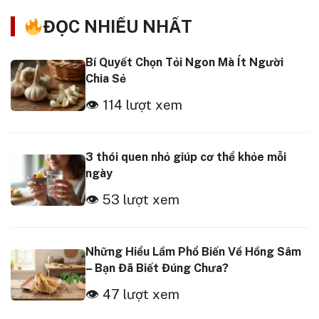
ĐỌC NHIỀU NHẤT
Bí Quyết Chọn Tỏi Ngon Mà Ít Người
Chia Sẻ
👁 114 lượt xem
3 thói quen nhỏ giúp cơ thể khỏe mỗi
ngày
👁 53 lượt xem
Những Hiểu Lầm Phổ Biến Về Hồng Sâm
– Bạn Đã Biết Đúng Chưa?
👁 47 lượt xem