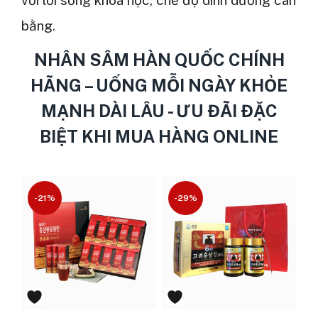
bằng.
NHÂN SÂM HÀN QUỐC CHÍNH
HÃNG – UỐNG MỖI NGÀY KHỎE
MẠNH DÀI LÂU - ƯU ĐÃI ĐẶC
BIỆT KHI MUA HÀNG ONLINE
-21%
-29%