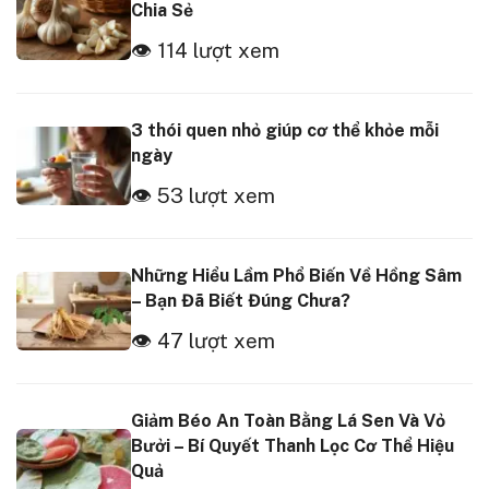
Chia Sẻ
👁 114 lượt xem
3 thói quen nhỏ giúp cơ thể khỏe mỗi
ngày
👁 53 lượt xem
Những Hiểu Lầm Phổ Biến Về Hồng Sâm
– Bạn Đã Biết Đúng Chưa?
👁 47 lượt xem
Giảm Béo An Toàn Bằng Lá Sen Và Vỏ
Bưởi – Bí Quyết Thanh Lọc Cơ Thể Hiệu
Quả