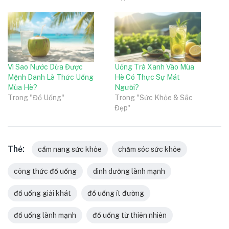
Vì Sao Nước Dừa Được
Uống Trà Xanh Vào Mùa
Mệnh Danh Là Thức Uống
Hè Có Thực Sự Mát
Mùa Hè?
Người?
Trong "Đồ Uống"
Trong "Sức Khỏe & Sắc
Đẹp"
Thẻ:
cẩm nang sức khỏe
chăm sóc sức khỏe
công thức đồ uống
dinh dưỡng lành mạnh
đồ uống giải khát
đồ uống ít đường
đồ uống lành mạnh
đồ uống từ thiên nhiên