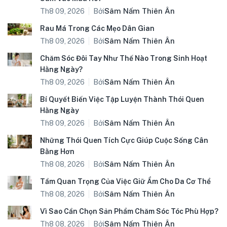
Bởi
Sâm Nấm Thiên Ân
Th8 09, 2026
Rau Má Trong Các Mẹo Dân Gian
Bởi
Sâm Nấm Thiên Ân
Th8 09, 2026
Chăm Sóc Đôi Tay Như Thế Nào Trong Sinh Hoạt
Hằng Ngày?
Bởi
Sâm Nấm Thiên Ân
Th8 09, 2026
Bí Quyết Biến Việc Tập Luyện Thành Thói Quen
Hằng Ngày
Bởi
Sâm Nấm Thiên Ân
Th8 09, 2026
Những Thói Quen Tích Cực Giúp Cuộc Sống Cân
Bằng Hơn
Bởi
Sâm Nấm Thiên Ân
Th8 08, 2026
Tầm Quan Trọng Của Việc Giữ Ẩm Cho Da Cơ Thể
Bởi
Sâm Nấm Thiên Ân
Th8 08, 2026
Vì Sao Cần Chọn Sản Phẩm Chăm Sóc Tóc Phù Hợp?
Bởi
Sâm Nấm Thiên Ân
Th8 08, 2026