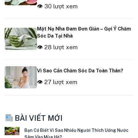
👁 30 lượt xem
Mặt Nạ Nha Đam Đơn Giản – Gợi Ý Chăm
Sóc Da Tại Nhà
👁 28 lượt xem
Vì Sao Cần Chăm Sóc Da Toàn Thân?
👁 27 lượt xem
BÀI VIẾT MỚI
Bạn Có Biết Vì Sao Nhiều Người Thích Uống Nước
Sâm Vào Mùa Hè?