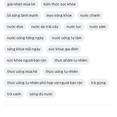
giải nhiệt mùa hè
kiến thức sức khỏe
lối sống lành mạnh
mẹo sống khỏe
nước chanh
nước dừa
nước ép trái cây
nước lọc
nước sâm
nước uống hằng ngày
nước uống tự làm
sống khỏe mỗi ngày
sức khỏe gia đình
sức khỏe người bận rộn
thực phẩm tự nhiên
thức uống mùa hè
thức uống tự nhiên
thức uống tự nhiên phù hợp với người bận rộn
trà gừng
trà xanh
uống đủ nước