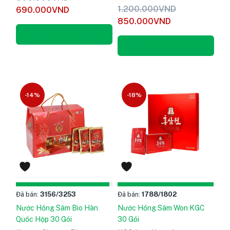
hạng
5
Được xếp
1.200.000
VND
690.000
VND
5.00
hạng
5
850.000
VND
sao
5.00
sao
Thêm vào giỏ hàng
Thêm vào giỏ hàng
-14%
-18%
Đã bán:
3156
/3253
Đã bán:
1788
/1802
Nước Hồng Sâm Bio Hàn
Nước Hồng Sâm Won KGC
Quốc Hộp 30 Gói
30 Gói