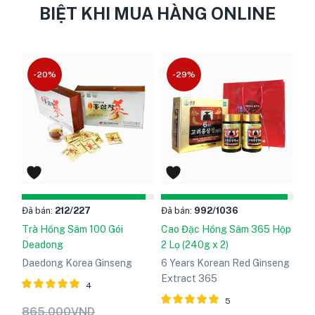
BIỆT KHI MUA HÀNG ONLINE
-20%
-29%
Đã bán:
212
/227
Đã bán:
992
/1036
Trà Hồng Sâm 100 Gói
Cao Đặc Hồng Sâm 365 Hộp
Deadong
2 Lọ (240g x 2)
Daedong Korea Ginseng
6 Years Korean Red Ginseng
Extract 365
4
5
Được xếp
865.000
VND