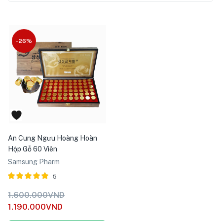
-26%
An Cung Ngưu Hoàng Hoàn
Hộp Gỗ 60 Viên
Samsung Pharm
5
Được xếp
1.600.000
VND
hạng
5
1.190.000
VND
5.00
sao