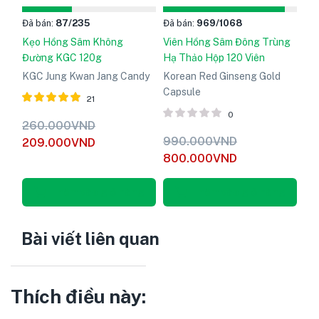
Đã bán:
87
/235
Đã bán:
969
/1068
Kẹo Hồng Sâm Không
Viên Hồng Sâm Đông Trùng
Đường KGC 120g
Hạ Thảo Hộp 120 Viên
KGC Jung Kwan Jang Candy
Korean Red Ginseng Gold
Capsule
21
0
Được xếp
260.000
VND
hạng
5
990.000
VND
209.000
VND
5.00
800.000
VND
sao
Thêm vào giỏ hàng
Thêm vào giỏ hàng
Bài viết liên quan
Thích điều này: