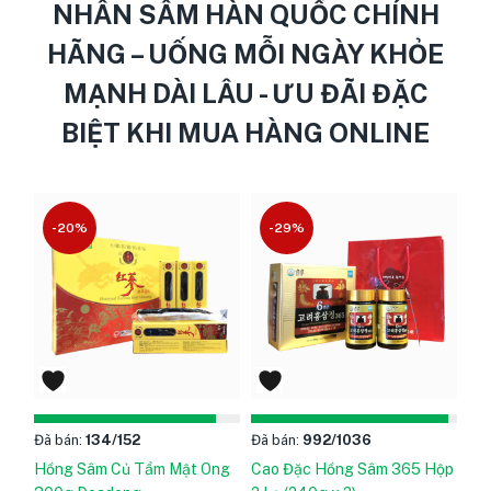
NHÂN SÂM HÀN QUỐC CHÍNH
HÃNG – UỐNG MỖI NGÀY KHỎE
MẠNH DÀI LÂU - ƯU ĐÃI ĐẶC
BIỆT KHI MUA HÀNG ONLINE
-20%
-29%
Đã bán:
134
/152
Đã bán:
992
/1036
Hồng Sâm Củ Tẩm Mật Ong
Cao Đặc Hồng Sâm 365 Hộp