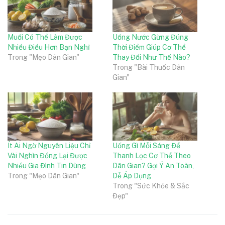
Muối Có Thể Làm Được
Uống Nước Gừng Đúng
Nhiều Điều Hơn Bạn Nghĩ
Thời Điểm Giúp Cơ Thể
Trong "Mẹo Dân Gian"
Thay Đổi Như Thế Nào?
Trong "Bài Thuốc Dân
Gian"
Ít Ai Ngờ Nguyên Liệu Chỉ
Uống Gì Mỗi Sáng Để
Vài Nghìn Đồng Lại Được
Thanh Lọc Cơ Thể Theo
Nhiều Gia Đình Tin Dùng
Dân Gian? Gợi Ý An Toàn,
Trong "Mẹo Dân Gian"
Dễ Áp Dụng
Trong "Sức Khỏe & Sắc
Đẹp"