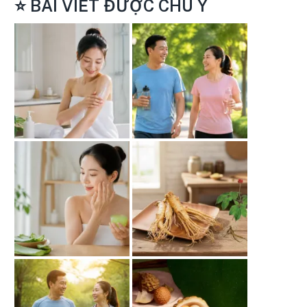
⭐ BÀI VIẾT ĐƯỢC CHÚ Ý