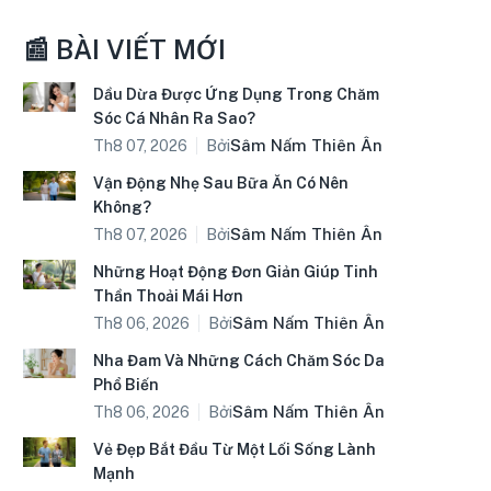
📰 BÀI VIẾT MỚI
Dầu Dừa Được Ứng Dụng Trong Chăm
Sóc Cá Nhân Ra Sao?
Bởi
Sâm Nấm Thiên Ân
Th8 07, 2026
Vận Động Nhẹ Sau Bữa Ăn Có Nên
Không?
Bởi
Sâm Nấm Thiên Ân
Th8 07, 2026
Những Hoạt Động Đơn Giản Giúp Tinh
Thần Thoải Mái Hơn
Bởi
Sâm Nấm Thiên Ân
Th8 06, 2026
Nha Đam Và Những Cách Chăm Sóc Da
Phổ Biến
Bởi
Sâm Nấm Thiên Ân
Th8 06, 2026
Vẻ Đẹp Bắt Đầu Từ Một Lối Sống Lành
Mạnh