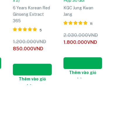
x 2)
Hộp 30 Gói
6 Years Korean Red
KGC Jung Kwan
Ginseng Extract
Jang
365
11
5
Được xếp
2.030.000
VND
hạng
5.00
Được xếp
1.200.000
VND
1.800.000
VND
5 sao
hạng
5.00
850.000
VND
5 sao
Thêm vào giỏ
Thêm vào giỏ
hàng
hàng