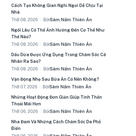
Cách Tạo Không Gian Nghỉ Ngơi Dễ Chịu Tại
Nhà
Bởi
Sâm Nấm Thiên Ân
Th8 08, 2026
Ngồi Lâu Có Thể Ảnh Hưởng Đến Cơ Thể Như
Thế Nào?
Bởi
Sâm Nấm Thiên Ân
Th8 08, 2026
Dầu Dừa Được Ứng Dụng Trong Chăm Sóc Cá
Nhân Ra Sao?
Bởi
Sâm Nấm Thiên Ân
Th8 08, 2026
Vận Động Nhẹ Sau Bữa Ăn Có Nên Không?
Bởi
Sâm Nấm Thiên Ân
Th8 07, 2026
Những Hoạt Động Đơn Giản Giúp Tinh Thần
Thoải Mái Hơn
Bởi
Sâm Nấm Thiên Ân
Th8 06, 2026
Nha Đam Và Những Cách Chăm Sóc Da Phổ
Biến
Bởi
Sâm Nấm Thiên Ân
Th8 06, 2026