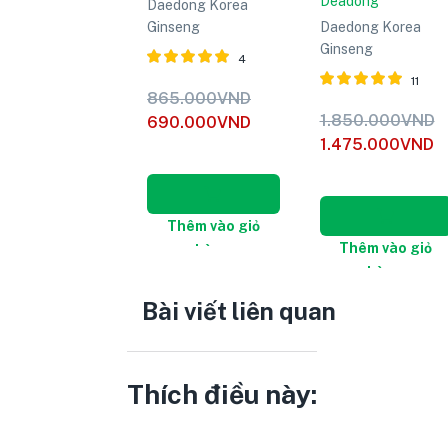
Deadong
Daedong Korea
Ginseng
Daedong Korea
Ginseng
4
11
Được xếp
865.000
VND
hạng
5.00
Được xếp
1.850.000
VND
690.000
VND
5 sao
hạng
5.00
1.475.000
VND
5 sao
Thêm vào giỏ
Thêm vào giỏ
hàng
hàng
Bài viết liên quan
Thích điều này: