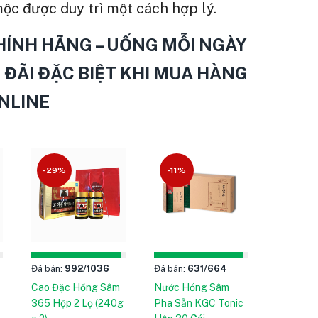
ộc được duy trì một cách hợp lý.
ÍNH HÃNG – UỐNG MỖI NGÀY
 ĐÃI ĐẶC BIỆT KHI MUA HÀNG
NLINE
-29%
-11%
Đã bán:
992
/1036
Đã bán:
631
/664
Cao Đặc Hồng Sâm
Nước Hồng Sâm
365 Hộp 2 Lọ (240g
Pha Sẵn KGC Tonic