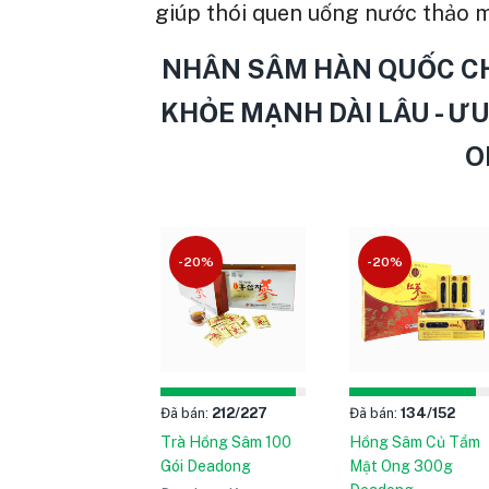
giúp thói quen uống nước thảo m
NHÂN SÂM HÀN QUỐC CH
KHỎE MẠNH DÀI LÂU - ƯU
O
-20%
-20%
Đã bán:
212
/227
Đã bán:
134
/152
Trà Hồng Sâm 100
Hồng Sâm Củ Tẩm
Gói Deadong
Mật Ong 300g