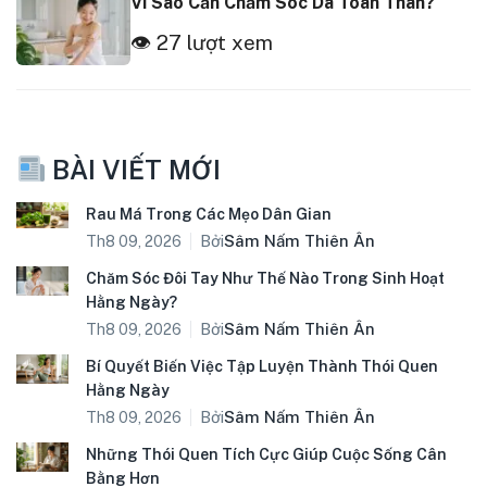
Vì Sao Cần Chăm Sóc Da Toàn Thân?
👁 27 lượt xem
BÀI VIẾT MỚI
Rau Má Trong Các Mẹo Dân Gian
Bởi
Sâm Nấm Thiên Ân
Th8 09, 2026
Chăm Sóc Đôi Tay Như Thế Nào Trong Sinh Hoạt
Hằng Ngày?
Bởi
Sâm Nấm Thiên Ân
Th8 09, 2026
Bí Quyết Biến Việc Tập Luyện Thành Thói Quen
Hằng Ngày
Bởi
Sâm Nấm Thiên Ân
Th8 09, 2026
Những Thói Quen Tích Cực Giúp Cuộc Sống Cân
Bằng Hơn