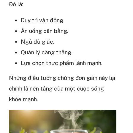
Đó là:
Duy trì vận động.
Ăn uống cân bằng.
Ngủ đủ giấc.
Quản lý căng thẳng.
Lựa chọn thực phẩm lành mạnh.
Những điều tưởng chừng đơn giản này lại
chính là nền tảng của một cuộc sống
khỏe mạnh.