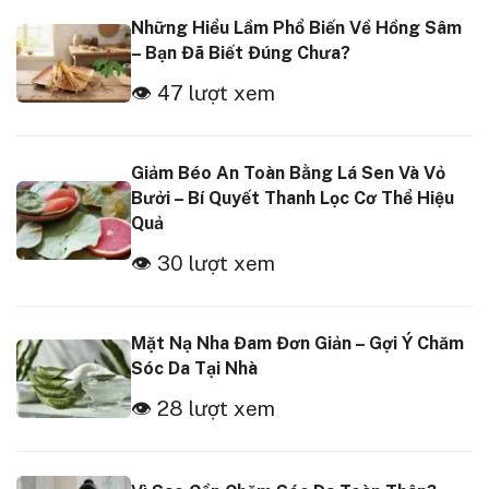
Những Hiểu Lầm Phổ Biến Về Hồng Sâm
– Bạn Đã Biết Đúng Chưa?
👁 47 lượt xem
Giảm Béo An Toàn Bằng Lá Sen Và Vỏ
Bưởi – Bí Quyết Thanh Lọc Cơ Thể Hiệu
Quả
👁 30 lượt xem
Mặt Nạ Nha Đam Đơn Giản – Gợi Ý Chăm
Sóc Da Tại Nhà
👁 28 lượt xem