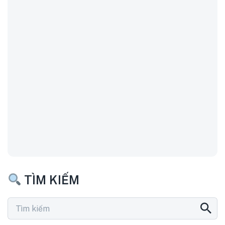
TÌM KIẾM