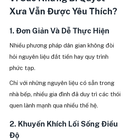
Xưa Vẫn Được Yêu Thích?
1. Đơn Giản Và Dễ Thực Hiện
Nhiều phương pháp dân gian không đòi
hỏi nguyên liệu đắt tiền hay quy trình
phức tạp.
Chỉ với những nguyên liệu có sẵn trong
nhà bếp, nhiều gia đình đã duy trì các thói
quen lành mạnh qua nhiều thế hệ.
2. Khuyến Khích Lối Sống Điều
Độ