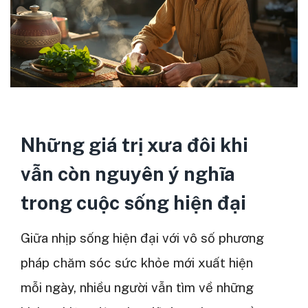
Những giá trị xưa đôi khi
vẫn còn nguyên ý nghĩa
trong cuộc sống hiện đại
Giữa nhịp sống hiện đại với vô số phương
pháp chăm sóc sức khỏe mới xuất hiện
mỗi ngày, nhiều người vẫn tìm về những