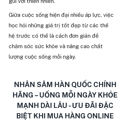
gũi với thiên nhiên.
Giữa cuộc sống hiện đại nhiều áp lực, việc
học hỏi những giá trị tốt đẹp từ các thế
hệ trước có thể là cách đơn giản để
chăm sóc sức khỏe và nâng cao chất
lượng cuộc sống mỗi ngày.
NHÂN SÂM HÀN QUỐC CHÍNH
HÃNG – UỐNG MỖI NGÀY KHỎE
MẠNH DÀI LÂU - ƯU ĐÃI ĐẶC
BIỆT KHI MUA HÀNG ONLINE