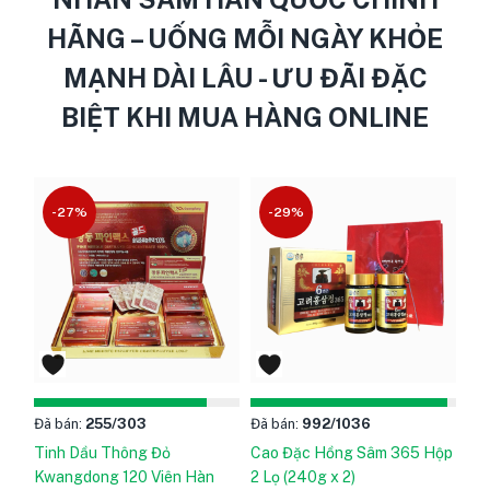
HÃNG – UỐNG MỖI NGÀY KHỎE
MẠNH DÀI LÂU - ƯU ĐÃI ĐẶC
BIỆT KHI MUA HÀNG ONLINE
-27%
-29%
Đã bán:
255
/303
Đã bán:
992
/1036
Tinh Dầu Thông Đỏ
Cao Đặc Hồng Sâm 365 Hộp
Kwangdong 120 Viên Hàn
2 Lọ (240g x 2)