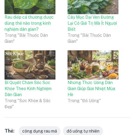
Rau diếp cá thường được
Cây Mọc Dại Ven Đường
dùng thế nào trong kinh
Lại Có Giá Trị Mà Ít Người
nghiệm dân gian?
Biết
Trong "Bài Thuốc Dân
Trong "Bài Thuốc Dân
Gian"
Gian"
Bí Quyết Chăm Sóc Sức
Những Thức Uống Dân
Khỏe Theo Kinh Nghiệm
Gian Giúp Giải Nhiệt Mùa
Dân Gian
Hè
Trong "Sức Khỏe & Sắc
Trong "Đồ Uống"
Đẹp"
Thẻ:
công dụng rau má
đồ uống tự nhiên