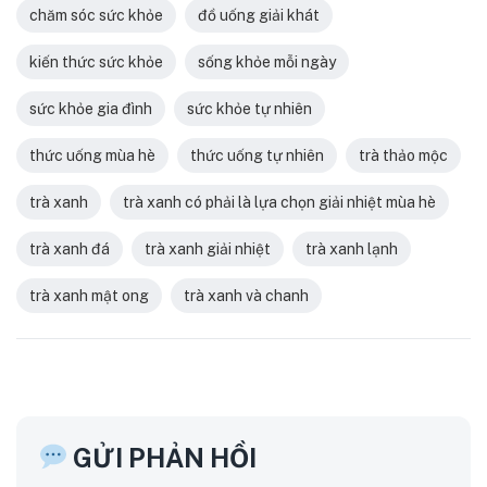
chăm sóc sức khỏe
đồ uống giải khát
kiến thức sức khỏe
sống khỏe mỗi ngày
sức khỏe gia đình
sức khỏe tự nhiên
thức uống mùa hè
thức uống tự nhiên
trà thảo mộc
trà xanh
trà xanh có phải là lựa chọn giải nhiệt mùa hè
trà xanh đá
trà xanh giải nhiệt
trà xanh lạnh
trà xanh mật ong
trà xanh và chanh
GỬI PHẢN HỒI