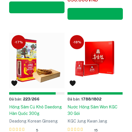
sao
5.00
sao
Thêm vào giỏ hàng
Thêm vào giỏ hàng
-17%
-18%
Đã bán:
223
/266
Đã bán:
1788
/1802
Hồng Sâm Củ Khô Daedong
Nước Hồng Sâm Won KGC
Hàn Quốc 300g
30 Gói
Deadong Korean Ginseng
KGC Jung Kwan Jang
5
15