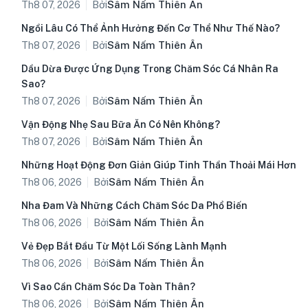
Bởi
Sâm Nấm Thiên Ân
Th8 07, 2026
Ngồi Lâu Có Thể Ảnh Hưởng Đến Cơ Thể Như Thế Nào?
Bởi
Sâm Nấm Thiên Ân
Th8 07, 2026
Dầu Dừa Được Ứng Dụng Trong Chăm Sóc Cá Nhân Ra
Sao?
Bởi
Sâm Nấm Thiên Ân
Th8 07, 2026
Vận Động Nhẹ Sau Bữa Ăn Có Nên Không?
Bởi
Sâm Nấm Thiên Ân
Th8 07, 2026
Những Hoạt Động Đơn Giản Giúp Tinh Thần Thoải Mái Hơn
Bởi
Sâm Nấm Thiên Ân
Th8 06, 2026
Nha Đam Và Những Cách Chăm Sóc Da Phổ Biến
Bởi
Sâm Nấm Thiên Ân
Th8 06, 2026
Vẻ Đẹp Bắt Đầu Từ Một Lối Sống Lành Mạnh
Bởi
Sâm Nấm Thiên Ân
Th8 06, 2026
Vì Sao Cần Chăm Sóc Da Toàn Thân?
Bởi
Sâm Nấm Thiên Ân
Th8 06, 2026