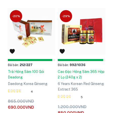
-20%
-29%
Đã bán:
212
/227
Đã bán:
992
/1036
Trà Hồng Sâm 100 Gói
Cao Đặc Hồng Sâm 365 Hộp
Deadong
2 Lọ (240g x 2)
Daedong Korea Ginseng
6 Years Korean Red Ginseng
Extract 365
4
5
Được xếp
865.000
VND
hạng
5
Được xếp
1.200.000
VND
690.000
VND
5.00
hạng
5
850.000
VND